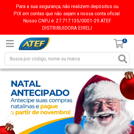
Para a sua segurança, não realizem depósitos ou
PIX em contas que não sejam a nossa conta oficial.
Nosso CNPJ é: 27.717.135/0001-29 ATEF
DISTRIBUIDORA EIRELI
0