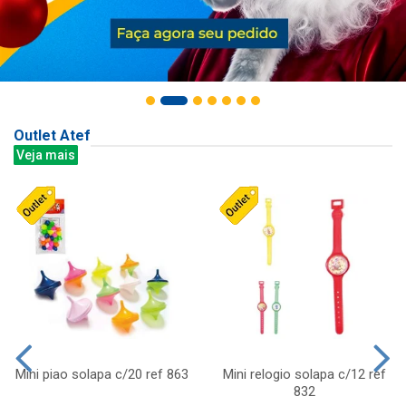
Outlet Atef
Veja mais
Mini piao solapa c/20 ref 863
Mini relogio solapa c/12 ref
832