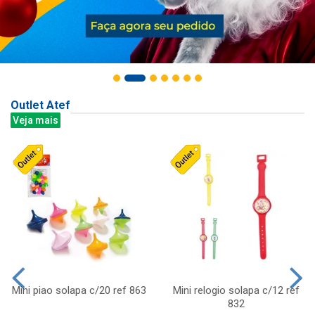
Outlet Atef
Veja mais
Mini piao solapa c/20 ref 863
Mini relogio solapa c/12 ref
832