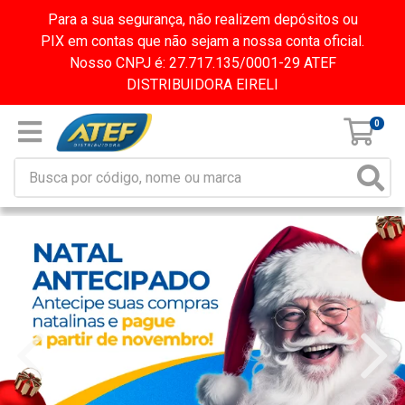
Para a sua segurança, não realizem depósitos ou
PIX em contas que não sejam a nossa conta oficial.
Nosso CNPJ é: 27.717.135/0001-29 ATEF
DISTRIBUIDORA EIRELI
0