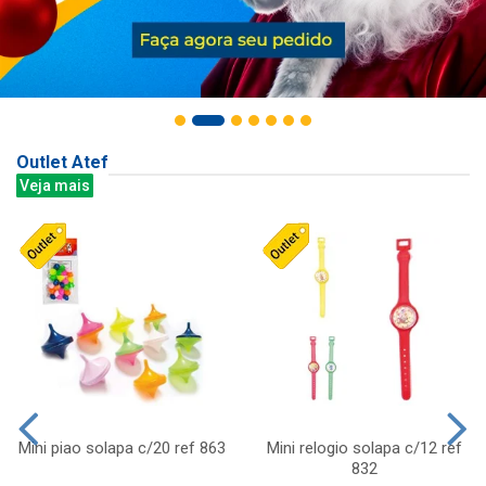
Outlet Atef
Veja mais
Mini piao solapa c/20 ref 863
Mini relogio solapa c/12 ref
832