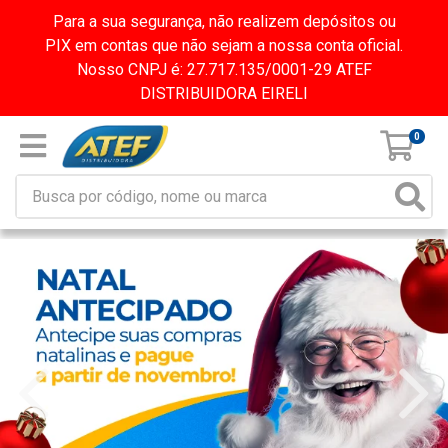
Para a sua segurança, não realizem depósitos ou
PIX em contas que não sejam a nossa conta oficial.
Nosso CNPJ é: 27.717.135/0001-29 ATEF
DISTRIBUIDORA EIRELI
0