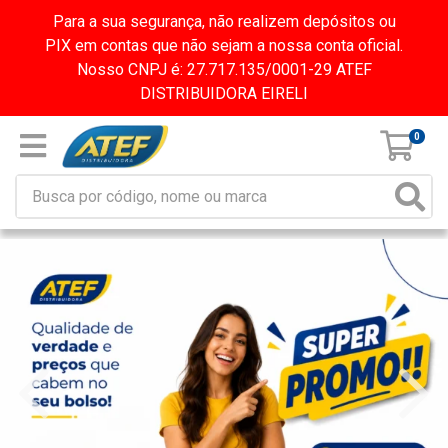
Para a sua segurança, não realizem depósitos ou
PIX em contas que não sejam a nossa conta oficial.
Nosso CNPJ é: 27.717.135/0001-29 ATEF
DISTRIBUIDORA EIRELI
0