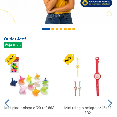
Outlet Atef
Veja mais
Mini piao solapa c/20 ref 863
Mini relogio solapa c/12 ref
832