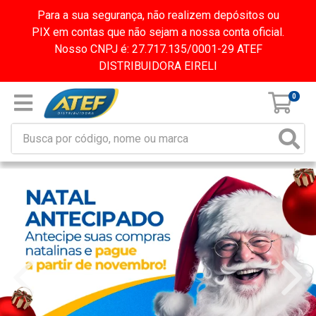
Para a sua segurança, não realizem depósitos ou
PIX em contas que não sejam a nossa conta oficial.
Nosso CNPJ é: 27.717.135/0001-29 ATEF
DISTRIBUIDORA EIRELI
0