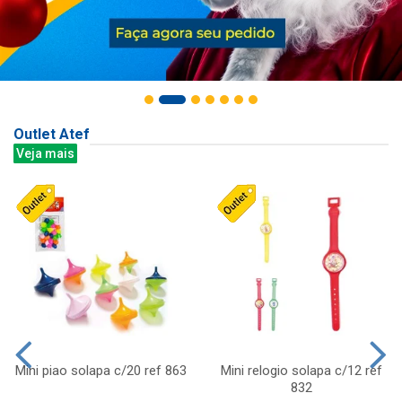
Outlet Atef
Veja mais
Mini piao solapa c/20 ref 863
Mini relogio solapa c/12 ref
832