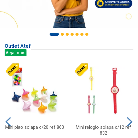
Outlet Atef
Veja mais
Mini piao solapa c/20 ref 863
Mini relogio solapa c/12 ref
832