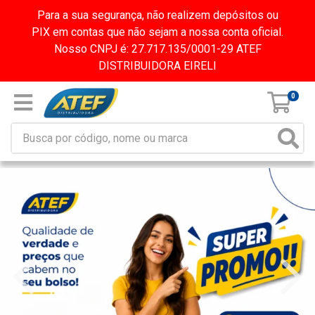
Para a sua segurança, não realizem depósitos ou
PIX em contas que não sejam a nossa conta oficial.
Nosso CNPJ é: 27.717.135/0001-29 ATEF
DISTRIBUIDORA EIRELI
0