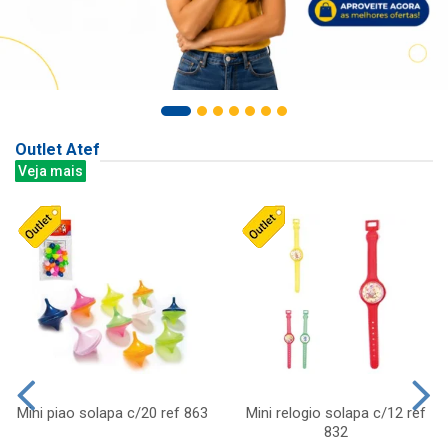
Outlet Atef
Veja mais
Mini piao solapa c/20 ref 863
Mini relogio solapa c/12 ref
832