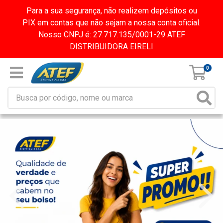
Para a sua segurança, não realizem depósitos ou
PIX em contas que não sejam a nossa conta oficial.
Nosso CNPJ é: 27.717.135/0001-29 ATEF
DISTRIBUIDORA EIRELI
0