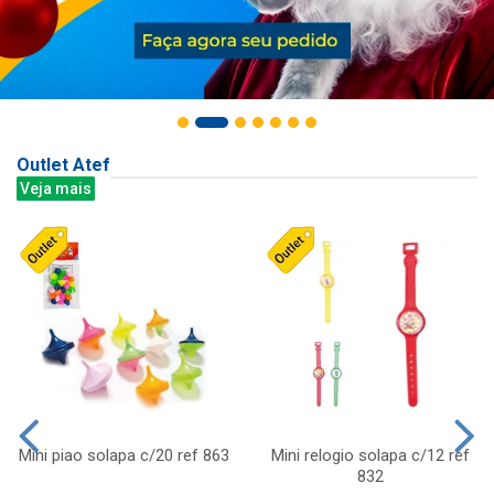
Outlet Atef
Veja mais
Mini piao solapa c/20 ref 863
Mini relogio solapa c/12 ref
832