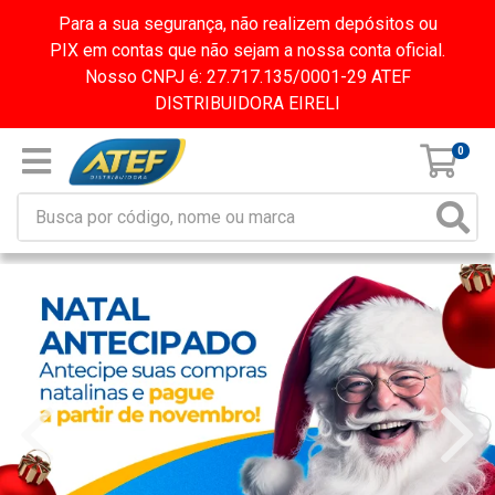
Para a sua segurança, não realizem depósitos ou
PIX em contas que não sejam a nossa conta oficial.
Nosso CNPJ é: 27.717.135/0001-29 ATEF
DISTRIBUIDORA EIRELI
0