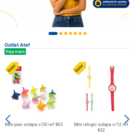
Outlet Atef
Veja mais
Mini piao solapa c/20 ref 863
Mini relogio solapa c/12 ref
832