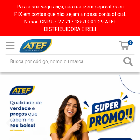
Para a sua segurança, não realizem depósitos ou
PIX em contas que não sejam a nossa conta oficial.
Nosso CNPJ é: 27.717.135/0001-29 ATEF
DISTRIBUIDORA EIRELI
0