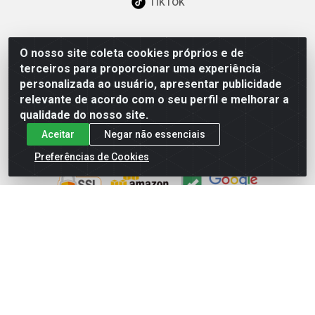
TikTok
O nosso site coleta cookies próprios e de
Baixe já nosso APP
terceiros para proporcionar uma experiência
personalizada ao usuário, apresentar publicidade
relevante de acordo com o seu perfil e melhorar a
qualidade do nosso site.
Aceitar
Negar não essenciais
Site Seguro
Preferências de Cookies
Loja / Showroom
Tel.: (11) 3227-0546
Av Vautier, 587/597 - Pari - São Paulo/SP