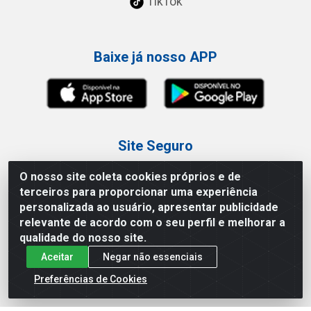
TikTok
Baixe já nosso APP
Site Seguro
O nosso site coleta cookies próprios e de
terceiros para proporcionar uma experiência
personalizada ao usuário, apresentar publicidade
relevante de acordo com o seu perfil e melhorar a
Loja / Showroom
qualidade do nosso site.
Aceitar
Negar não essenciais
Tel.: (11) 3227-0546
Av Vautier, 587/597 - Pari - São Paulo/SP
Preferências de Cookies