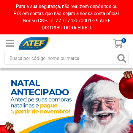
Para a sua segurança, não realizem depósitos ou
PIX em contas que não sejam a nossa conta oficial.
Nosso CNPJ é: 27.717.135/0001-29 ATEF
DISTRIBUIDORA EIRELI
0