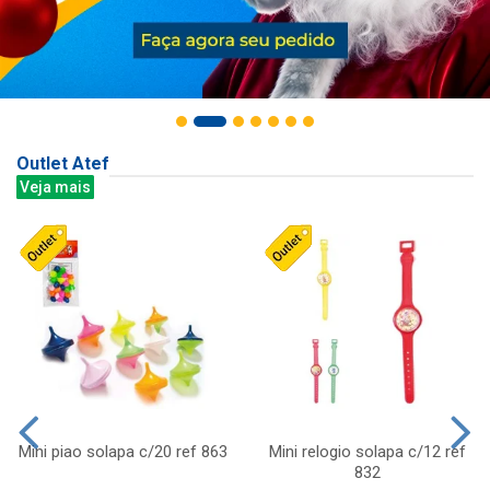
Outlet Atef
Veja mais
Mini piao solapa c/20 ref 863
Mini relogio solapa c/12 ref
832