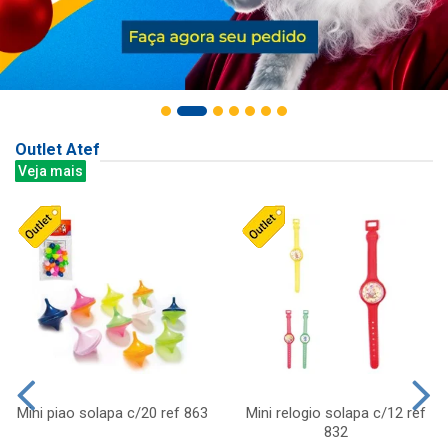
Outlet Atef
Veja mais
Mini piao solapa c/20 ref 863
Mini relogio solapa c/12 ref
832