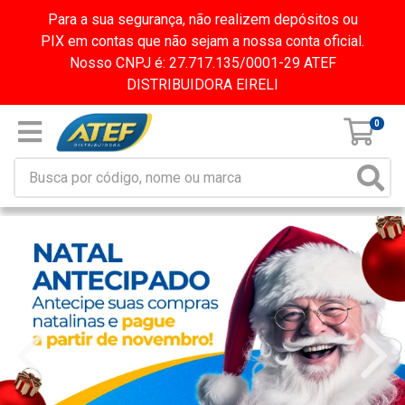
Para a sua segurança, não realizem depósitos ou
PIX em contas que não sejam a nossa conta oficial.
Nosso CNPJ é: 27.717.135/0001-29 ATEF
DISTRIBUIDORA EIRELI
0