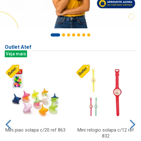
Outlet Atef
Veja mais
Mini piao solapa c/20 ref 863
Mini relogio solapa c/12 ref
832