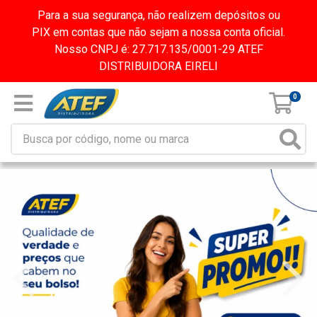
Para a sua segurança, não realizem depósitos ou
PIX em contas que não sejam a nossa conta oficial.
Nosso CNPJ é: 27.717.135/0001-29 ATEF
DISTRIBUIDORA EIRELI
0