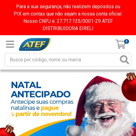
Para a sua segurança, não realizem depósitos ou
PIX em contas que não sejam a nossa conta oficial.
Nosso CNPJ é: 27.717.135/0001-29 ATEF
DISTRIBUIDORA EIRELI
0