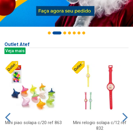
Outlet Atef
Veja mais
Mini piao solapa c/20 ref 863
Mini relogio solapa c/12 ref
832