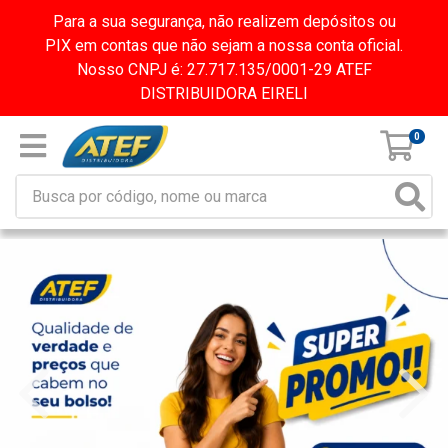
Para a sua segurança, não realizem depósitos ou
PIX em contas que não sejam a nossa conta oficial.
Nosso CNPJ é: 27.717.135/0001-29 ATEF
DISTRIBUIDORA EIRELI
0