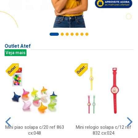
Outlet Atef
Veja mais
Mini piao solapa c/20 ref 863
Mini relogio solapa c/12 ref
cx:048
832 cx:024