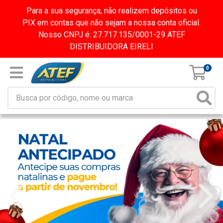
Para a sua segurança, não realizem depósitos ou
PIX em contas que não sejam a nossa conta oficial.
Nosso CNPJ é: 27.717.135/0001-29 ATEF
DISTRIBUIDORA EIRELI
0