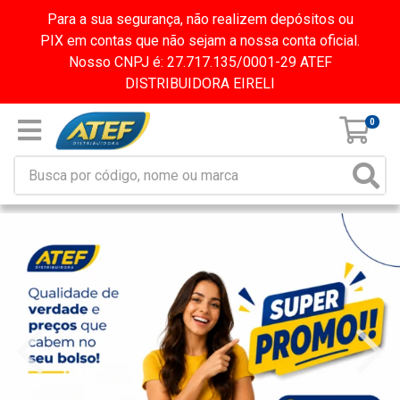
Para a sua segurança, não realizem depósitos ou
PIX em contas que não sejam a nossa conta oficial.
Nosso CNPJ é: 27.717.135/0001-29 ATEF
DISTRIBUIDORA EIRELI
0