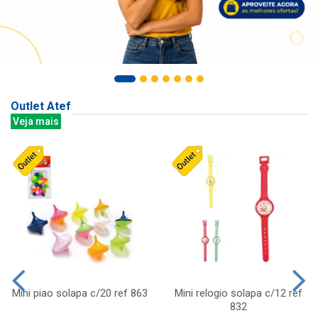
Outlet Atef
Veja mais
Mini piao solapa c/20 ref 863
Mini relogio solapa c/12 ref
832