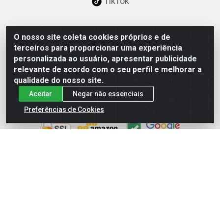
TikTok
O nosso site coleta cookies próprios e de
Baixe já nosso APP
terceiros para proporcionar uma experiência
personalizada ao usuário, apresentar publicidade
relevante de acordo com o seu perfil e melhorar a
qualidade do nosso site.
Aceitar
Negar não essenciais
Site Seguro
Preferências de Cookies
Loja / Showroom
Tel.: (11) 3227-0546
Av Vautier, 587/597 - Pari - São Paulo/SP