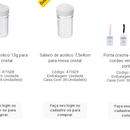
crilico 13g para
Saleiro de acrilico 7,5x4cm
Porta cracha
cristal
para mesa cristal
cordao ver
sort
: 471628
Código: 471629
Código:
m: Unidade
Embalagem: Unidade
Embalagem
36 Unidade(s)
Caixa Com: 36 Unidade(s)
Caixa Com: 3
 login ou
Faça seu login ou
Faça seu
e-se para
cadastre-se para
cadastre
prar.
comprar.
comp