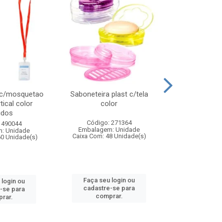
 c/mosquetao
Saboneteira plast c/tela
Prato plas
tical color
color
colo
idos
Código: 271364
Código:
 490044
Embalagem: Unidade
Embalagem
: Unidade
Caixa Com: 48 Unidade(s)
Caixa Com: 4
60 Unidade(s)
Faça seu login ou
Faça seu 
 login ou
cadastre-se para
cadastre
-se para
comprar.
comp
rar.