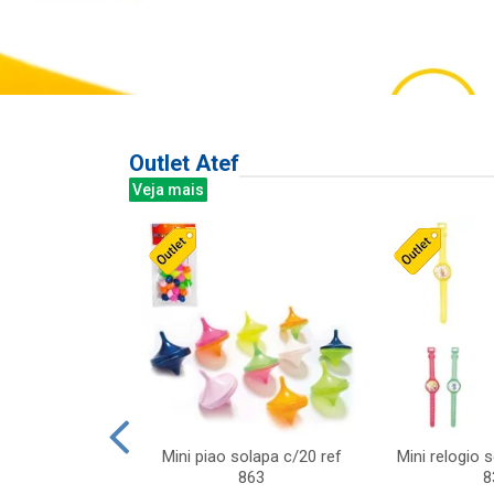
Outlet Atef
Veja mais
last c/div
Mini piao solapa c/20 ref
Mini relogio 
m ursinhos sor
863
8