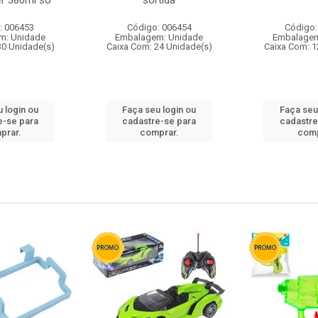
r 380ml so
sortida
: 006453
Código: 006454
Código:
m: Unidade
Embalagem: Unidade
Embalagem
30 Unidade(s)
Caixa Com: 24 Unidade(s)
Caixa Com: 1
 login ou
Faça seu login ou
Faça seu
e-se para
cadastre-se para
cadastre
prar.
comprar.
comp