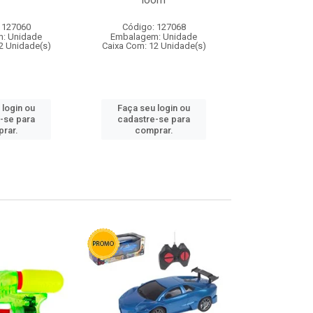
loom
 127060
Código: 127068
Código:
: Unidade
Embalagem: Unidade
Embalagem
2 Unidade(s)
Caixa Com: 12 Unidade(s)
Caixa Com: 1
 login ou
Faça seu login ou
Faça seu 
-se para
cadastre-se para
cadastre
rar.
comprar.
comp