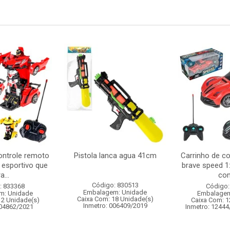
ontrole remoto
Pistola lanca agua 41cm
Carrinho de c
 esportivo que
brave speed 1
a...
com
Código: 830513
: 833368
Código:
Embalagem: Unidade
m: Unidade
Embalagem
Caixa Com: 18 Unidade(s)
12 Unidade(s)
Caixa Com: 1
Inmetro: 006409/2019
004862/2021
Inmetro: 12444