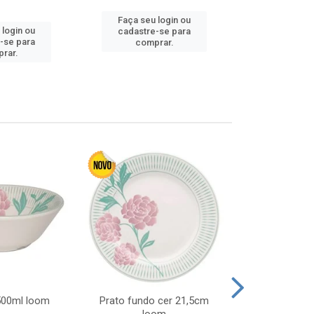
Faça seu login ou
Faça seu 
 login ou
cadastre-se para
cadastre
-se para
comprar.
comp
rar.
 500ml loom
Prato fundo cer 21,5cm
Prato raso c