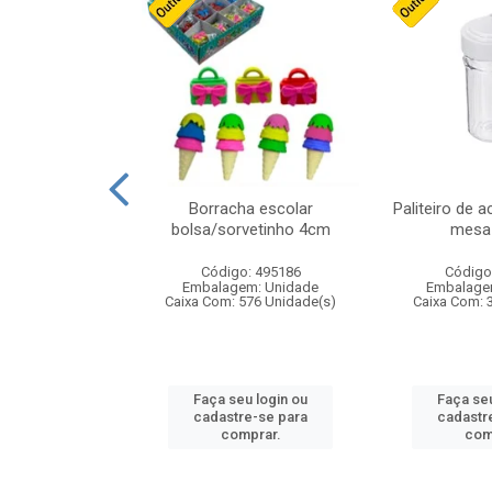
cores sortidas
Borracha escolar
Paliteiro de a
ref 130s
bolsa/sorvetinho 4cm
mesa 
: 826147
Código: 495186
Código
m: Unidade
Embalagem: Unidade
Embalage
160 Unidade(s)
Caixa Com: 576 Unidade(s)
Caixa Com: 
u login ou
Faça seu login ou
Faça seu
e-se para
cadastre-se para
cadastr
prar.
comprar.
com