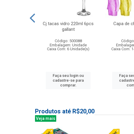
o raso 25,5cm
Cj tacas vidro 220ml 6pcs
Capa de c
e petala
gallant
: 503787
Código: 500088
Código
m: Unidade
Embalagem: Unidade
Embalage
24 Unidade(s)
Caixa Com: 6 Unidade(s)
Caixa Com: 1
u login ou
Faça seu login ou
Faça seu
e-se para
cadastre-se para
cadastr
prar.
comprar.
com
Produtos até R$20,00
Veja mais