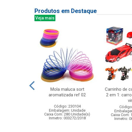
Produtos em Destaque
Veja mais
a 100led color
Mola maluca sort
Carrinho de c
27v 8f
aromatizada ref 02
2 em 1: carro
vir
: 841261
Código: 230104
Código
m: Unidade
Embalagem: Unidade
Embalage
60 Unidade(s)
Caixa Com: 280 Unidade(s)
Caixa Com: 
Inmetro: 003272/2018
Inmetro: 