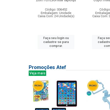
irios
26x11cm,sortida tapioqu
copo mixe
: 135177
Código: 006452
Código
m: Unidade
Embalagem: Unidade
Embalage
12 Unidade(s)
Caixa Com: 24 Unidade(s)
Caixa Com: 
u login ou
Faça seu login ou
Faça seu
e-se para
cadastre-se para
cadastr
prar.
comprar.
com
Promoções Atef
Veja mais