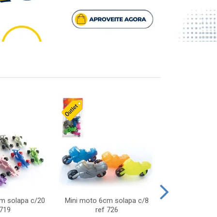
cm solapa c/20
Mini moto 6cm solapa c/8
Giro helice so
 719
ref 726
75