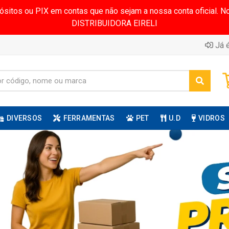
pósitos ou PIX em contas que não sejam a nossa conta oficial.
DISTRIBUIDORA EIRELI
Já é
DIVERSOS
FERRAMENTAS
PET
U.D
VIDROS