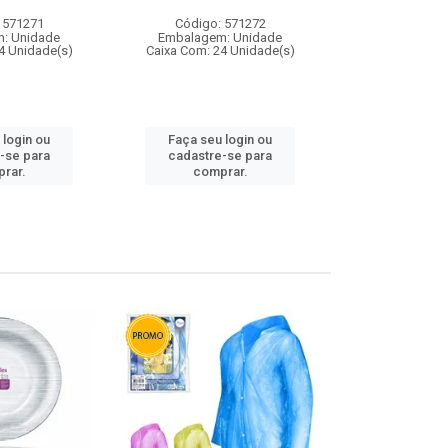
 571271
Código: 571272
Código:
: Unidade
Embalagem: Unidade
Embalagem
4 Unidade(s)
Caixa Com: 24 Unidade(s)
Caixa Com: 4
 login ou
Faça seu login ou
Faça seu 
-se para
cadastre-se para
cadastre
rar.
comprar.
comp