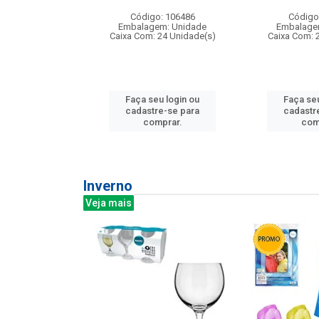
: 275814
Código: 106486
Código
m: Unidade
Embalagem: Unidade
Embalage
240 Unidade(s)
Caixa Com: 24 Unidade(s)
Caixa Com: 
u login ou
Faça seu login ou
Faça seu
e-se para
cadastre-se para
cadastr
prar.
comprar.
com
Inverno
Veja mais