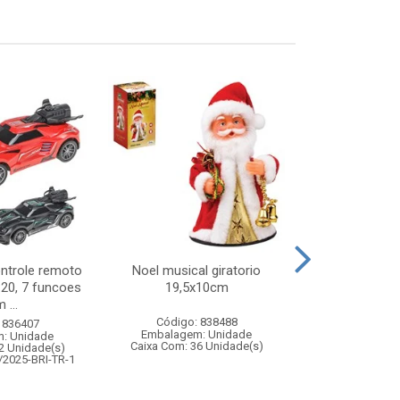
ontrole remoto
Noel musical giratorio
Baralho plas
:20, 7 funcoes
19,5x10cm
baralhos c
 ...
Código: 838488
Código:
 836407
Embalagem: Unidade
Embalagem
: Unidade
Caixa Com: 36 Unidade(s)
Caixa Com: 7
2 Unidade(s)
/2025-BRI-TR-1