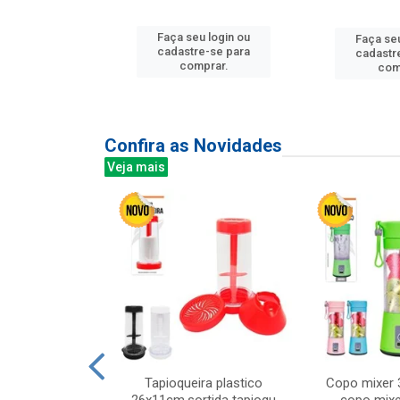
u login ou
Faça seu login ou
Faça seu
e-se para
cadastre-se para
cadastr
prar.
comprar.
com
Confira as Novidades
Veja mais
mesa cer 18cm
Tapioqueira plastico
Copo mixer 