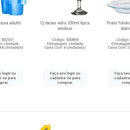
huva adulto
Cj tacas vidro 330ml 6pcs
Prato fundo
windsor
diam
: 832331
Código: 500859
Código:
m: Unidade
Embalagem: Unidade
Embalagem
44 Unidade(s)
Caixa Com: 6 Unidade(s)
Caixa Com: 2
 login ou
Faça seu login ou
Faça seu
e-se para
cadastre-se para
cadastre
prar.
comprar.
comp