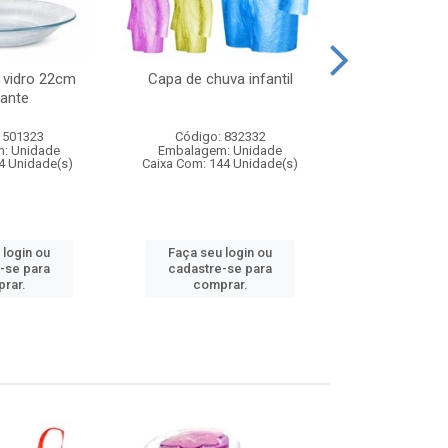
 vidro 22cm
Capa de chuva infantil
Jg prato fun
ante
diam
 501323
Código: 832332
Código:
: Unidade
Embalagem: Unidade
Embalagem
4 Unidade(s)
Caixa Com: 144 Unidade(s)
Caixa Com: 6
 login ou
Faça seu login ou
Faça seu 
-se para
cadastre-se para
cadastre
rar.
comprar.
comp