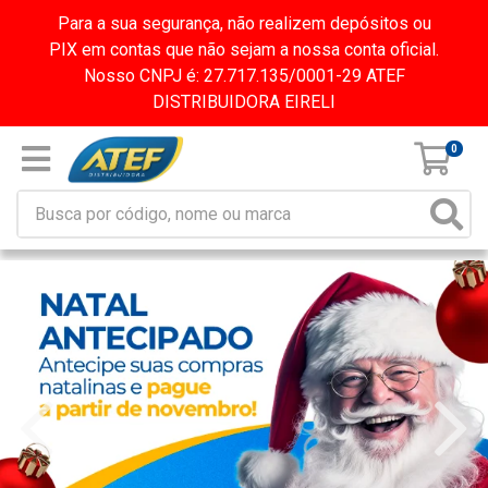
Para a sua segurança, não realizem depósitos ou
PIX em contas que não sejam a nossa conta oficial.
Nosso CNPJ é: 27.717.135/0001-29 ATEF
DISTRIBUIDORA EIRELI
0