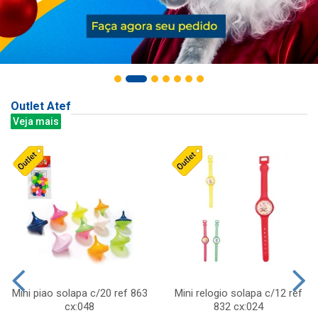
Outlet Atef
Veja mais
Mini piao solapa c/20 ref 863
Mini relogio solapa c/12 ref
cx:048
832 cx:024