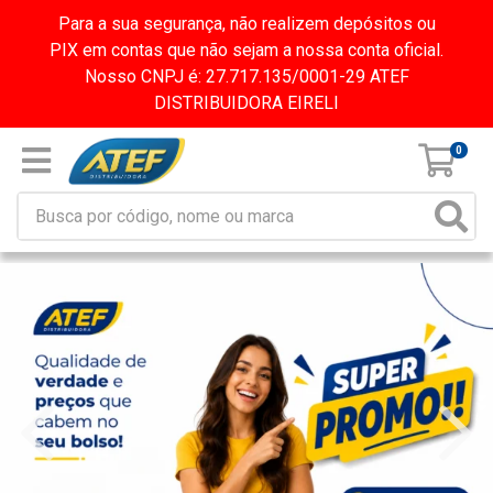
Para a sua segurança, não realizem depósitos ou
PIX em contas que não sejam a nossa conta oficial.
Nosso CNPJ é: 27.717.135/0001-29 ATEF
DISTRIBUIDORA EIRELI
0