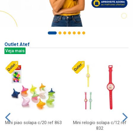
Outlet Atef
Veja mais
Mini piao solapa c/20 ref 863
Mini relogio solapa c/12 ref
832