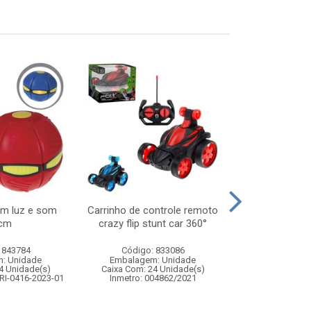
om luz e som
Carrinho de controle remoto
Lancador 2 
cm
crazy flip stunt car 360°
bolas de agu
 843784
Código: 833086
Código:
: Unidade
Embalagem: Unidade
Embalagem
4 Unidade(s)
Caixa Com: 24 Unidade(s)
Caixa Com: 6
RI-0416-2023-01
Inmetro: 004862/2021
Inmetro: 0