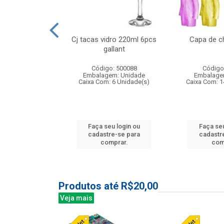
o raso 25,5cm
Cj tacas vidro 220ml 6pcs
Capa de c
e petala
gallant
: 503787
Código: 500088
Código
m: Unidade
Embalagem: Unidade
Embalage
24 Unidade(s)
Caixa Com: 6 Unidade(s)
Caixa Com: 1
u login ou
Faça seu login ou
Faça seu
e-se para
cadastre-se para
cadastr
prar.
comprar.
com
Produtos até R$20,00
Veja mais