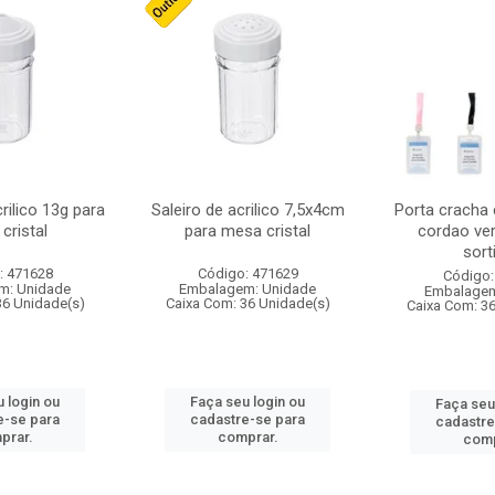
crilico 13g para
Saleiro de acrilico 7,5x4cm
Porta cracha
cristal
para mesa cristal
cordao ver
sort
: 471628
Código: 471629
Código:
m: Unidade
Embalagem: Unidade
Embalagem
36 Unidade(s)
Caixa Com: 36 Unidade(s)
Caixa Com: 3
 login ou
Faça seu login ou
Faça seu
e-se para
cadastre-se para
cadastre
prar.
comprar.
comp