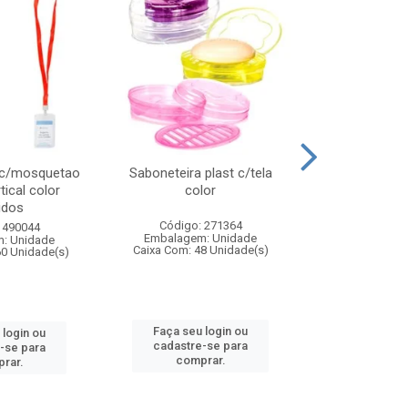
 c/mosquetao
Saboneteira plast c/tela
Prato plas
tical color
color
colo
idos
Código: 271364
Código:
 490044
Embalagem: Unidade
Embalagem
: Unidade
Caixa Com: 48 Unidade(s)
Caixa Com: 4
60 Unidade(s)
Faça seu login ou
Faça seu 
 login ou
cadastre-se para
cadastre
-se para
comprar.
comp
rar.