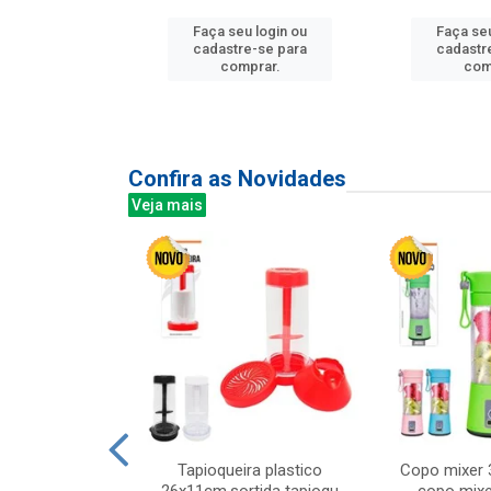
u login ou
Faça seu login ou
Faça seu
e-se para
cadastre-se para
cadastr
prar.
comprar.
com
Confira as Novidades
Veja mais
mesa cer 18cm
Tapioqueira plastico
Copo mixer 