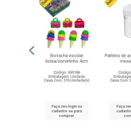
stico n.4 12cm
Borracha escolar
Paliteiro de a
bolsa/sorvetinho 4cm
mesa 
: 940550
Código: 495186
Código
m: Unidade
Embalagem: Unidade
Embalage
24 Unidade(s)
Caixa Com: 576 Unidade(s)
Caixa Com: 
u login ou
Faça seu login ou
Faça seu
e-se para
cadastre-se para
cadastr
prar.
comprar.
com