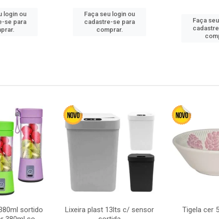
 login ou
Faça seu login ou
Faça seu
e-se para
cadastre-se para
cadastre
prar.
comprar.
comp
380ml sortido
Lixeira plast 13lts c/ sensor
Tigela cer