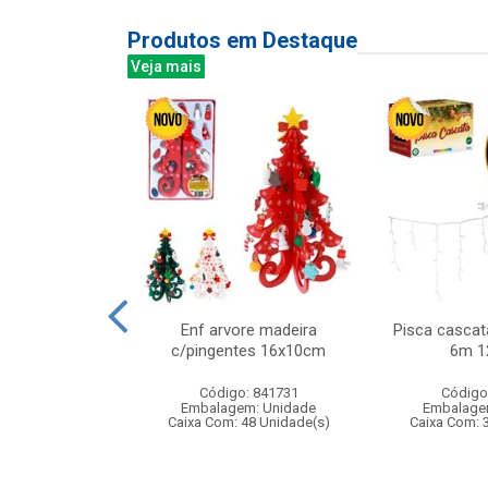
Produtos em Destaque
Veja mais
 450ml ref:833
Enf arvore madeira
Pisca cascat
c/pingentes 16x10cm
6m 1
: 402829
Código: 841731
Código
m: Unidade
Embalagem: Unidade
Embalage
24 Unidade(s)
Caixa Com: 48 Unidade(s)
Caixa Com: 