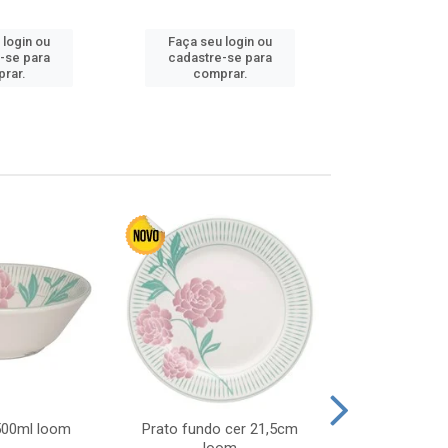
 login ou
Faça seu login ou
Faça seu 
-se para
cadastre-se para
cadastre
rar.
comprar.
comp
 500ml loom
Prato fundo cer 21,5cm
Prato raso c