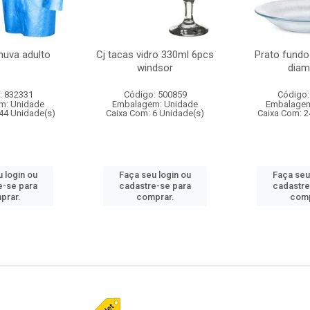
huva adulto
Cj tacas vidro 330ml 6pcs
Prato fundo
windsor
diam
: 832331
Código: 500859
Código:
m: Unidade
Embalagem: Unidade
Embalagem
44 Unidade(s)
Caixa Com: 6 Unidade(s)
Caixa Com: 2
 login ou
Faça seu login ou
Faça seu
e-se para
cadastre-se para
cadastre
prar.
comprar.
comp