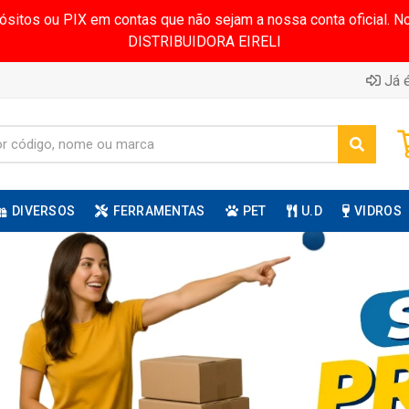
pósitos ou PIX em contas que não sejam a nossa conta oficial.
DISTRIBUIDORA EIRELI
Já é
DIVERSOS
FERRAMENTAS
PET
U.D
VIDROS