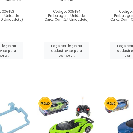
r 380ml so
sortida
: 006453
Código: 006454
Código:
m: Unidade
Embalagem: Unidade
Embalagem
30 Unidade(s)
Caixa Com: 24 Unidade(s)
Caixa Com: 1
 login ou
Faça seu login ou
Faça seu
e-se para
cadastre-se para
cadastre
prar.
comprar.
comp