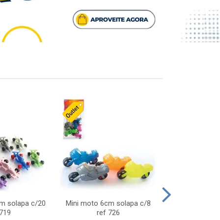
cm solapa c/20
Mini moto 6cm solapa c/8
Giro helice so
 719
ref 726
75