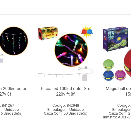
a 200led color
Pisca led 100led color 8m
Magic ball c
27v 8f
220v ft 8f
15
: 841267
Código: 842948
Código:
m: Unidade
Embalagem: Unidade
Embalagem
36 Unidade(s)
Caixa Com: 50 Unidade(s)
Caixa Com: 2
Inmetro: ABCP-B