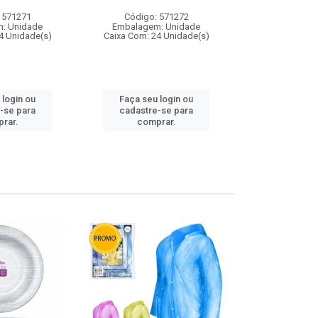
 571271
Código: 571272
Código:
: Unidade
Embalagem: Unidade
Embalagem
4 Unidade(s)
Caixa Com: 24 Unidade(s)
Caixa Com: 4
 login ou
Faça seu login ou
Faça seu 
-se para
cadastre-se para
cadastre
rar.
comprar.
comp