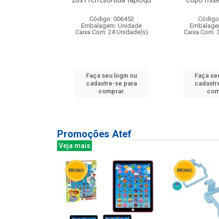
irios
26x11cm,sortida tapioqu
copo mixe
: 135177
Código: 006452
Código
m: Unidade
Embalagem: Unidade
Embalage
12 Unidade(s)
Caixa Com: 24 Unidade(s)
Caixa Com: 
u login ou
Faça seu login ou
Faça seu
e-se para
cadastre-se para
cadastr
prar.
comprar.
com
Promoções Atef
Veja mais