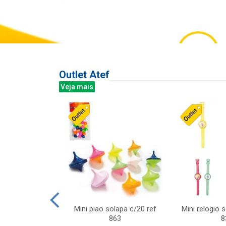
Outlet Atef
Veja mais
last c/div
Mini piao solapa c/20 ref
Mini relogio 
m ursinhos sor
863
8