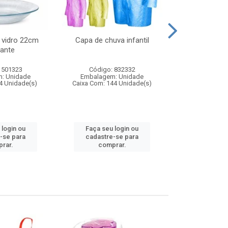
 vidro 22cm
Capa de chuva infantil
Jg prato fun
ante
diam
 501323
Código: 832332
Código:
: Unidade
Embalagem: Unidade
Embalagem
4 Unidade(s)
Caixa Com: 144 Unidade(s)
Caixa Com: 6
 login ou
Faça seu login ou
Faça seu 
-se para
cadastre-se para
cadastre
rar.
comprar.
comp