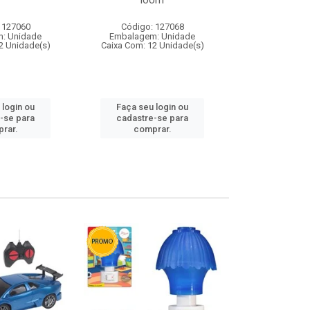
loom
 127060
Código: 127068
Código:
: Unidade
Embalagem: Unidade
Embalagem
2 Unidade(s)
Caixa Com: 12 Unidade(s)
Caixa Com: 1
 login ou
Faça seu login ou
Faça seu 
-se para
cadastre-se para
cadastre
rar.
comprar.
comp