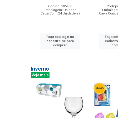
: 275814
Código: 106486
Código
m: Unidade
Embalagem: Unidade
Embalage
240 Unidade(s)
Caixa Com: 24 Unidade(s)
Caixa Com: 
u login ou
Faça seu login ou
Faça seu
e-se para
cadastre-se para
cadastr
prar.
comprar.
com
Inverno
Veja mais