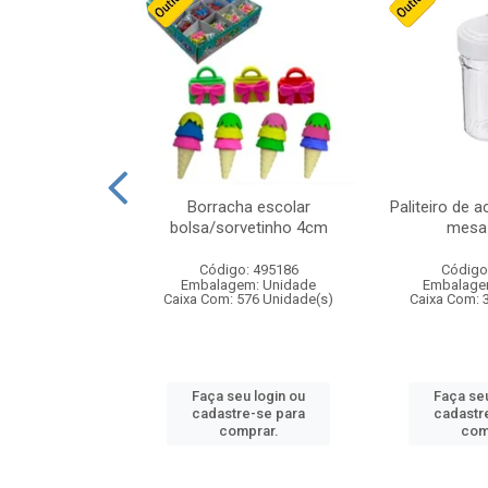
cores sortidas
Borracha escolar
Paliteiro de a
ref 130s
bolsa/sorvetinho 4cm
mesa 
: 826147
Código: 495186
Código
m: Unidade
Embalagem: Unidade
Embalage
160 Unidade(s)
Caixa Com: 576 Unidade(s)
Caixa Com: 
u login ou
Faça seu login ou
Faça seu
e-se para
cadastre-se para
cadastr
prar.
comprar.
com