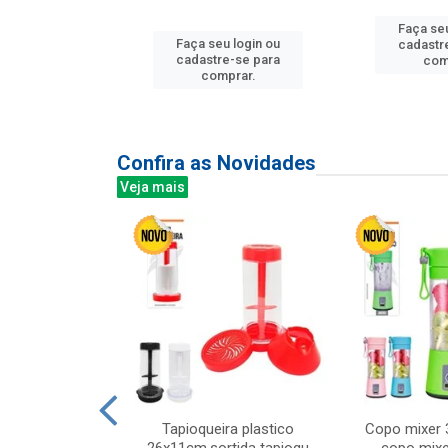
Faça seu
u login ou
Faça seu login ou
cadastr
e-se para
cadastre-se para
com
prar.
comprar.
Confira as Novidades
Veja mais
mesa cer 18cm
Tapioqueira plastico
Copo mixer 