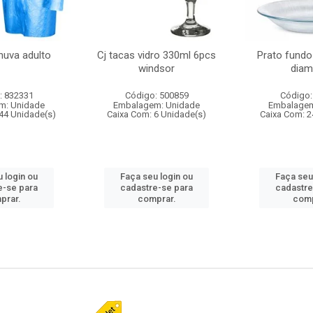
huva adulto
Cj tacas vidro 330ml 6pcs
Prato fundo
windsor
diam
: 832331
Código: 500859
Código:
m: Unidade
Embalagem: Unidade
Embalagem
44 Unidade(s)
Caixa Com: 6 Unidade(s)
Caixa Com: 2
 login ou
Faça seu login ou
Faça seu
e-se para
cadastre-se para
cadastre
prar.
comprar.
comp