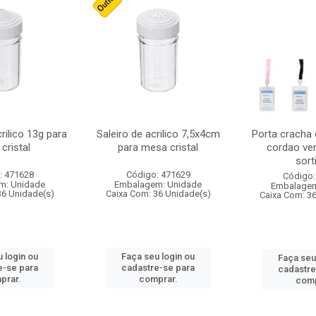
crilico 13g para
Saleiro de acrilico 7,5x4cm
Porta cracha
cristal
para mesa cristal
cordao ver
sort
: 471628
Código: 471629
Código:
m: Unidade
Embalagem: Unidade
Embalagem
36 Unidade(s)
Caixa Com: 36 Unidade(s)
Caixa Com: 3
 login ou
Faça seu login ou
Faça seu
e-se para
cadastre-se para
cadastre
prar.
comprar.
comp