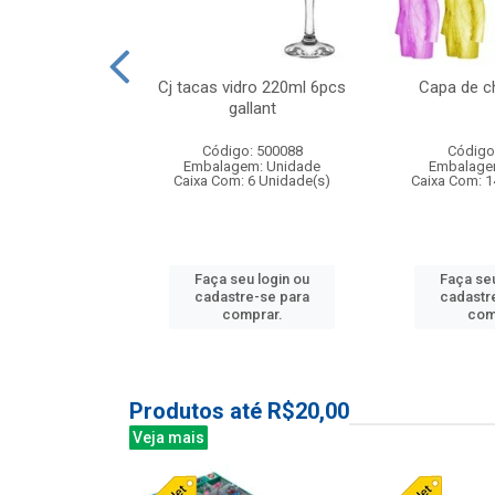
o raso 25,5cm
Cj tacas vidro 220ml 6pcs
Capa de c
e petala
gallant
: 503787
Código: 500088
Código
m: Unidade
Embalagem: Unidade
Embalage
24 Unidade(s)
Caixa Com: 6 Unidade(s)
Caixa Com: 1
u login ou
Faça seu login ou
Faça seu
e-se para
cadastre-se para
cadastr
prar.
comprar.
com
Produtos até R$20,00
Veja mais