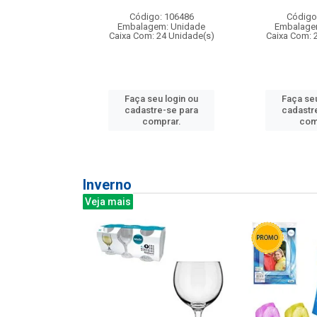
: 275814
Código: 106486
Código
m: Unidade
Embalagem: Unidade
Embalage
240 Unidade(s)
Caixa Com: 24 Unidade(s)
Caixa Com: 
u login ou
Faça seu login ou
Faça seu
e-se para
cadastre-se para
cadastr
prar.
comprar.
com
Inverno
Veja mais