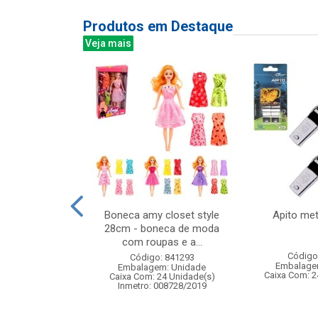
Produtos em Destaque
Veja mais
g completo com
Boneca amy closet style
Apito met
ede
28cm - boneca de moda
com roupas e a...
: 837376
Código
Código: 841293
m: Unidade
Embalage
Embalagem: Unidade
24 Unidade(s)
Caixa Com: 2
Caixa Com: 24 Unidade(s)
006717/2019
Inmetro: 008728/2019