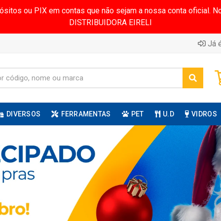
pósitos ou PIX em contas que não sejam a nossa conta oficial.
DISTRIBUIDORA EIRELI
Já é
DIVERSOS
FERRAMENTAS
PET
U.D
VIDROS