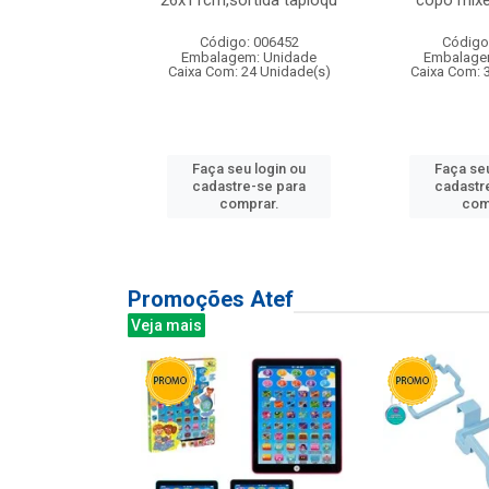
irios
26x11cm,sortida tapioqu
copo mixe
: 135177
Código: 006452
Código
m: Unidade
Embalagem: Unidade
Embalage
12 Unidade(s)
Caixa Com: 24 Unidade(s)
Caixa Com: 
u login ou
Faça seu login ou
Faça seu
e-se para
cadastre-se para
cadastr
prar.
comprar.
com
Promoções Atef
Veja mais