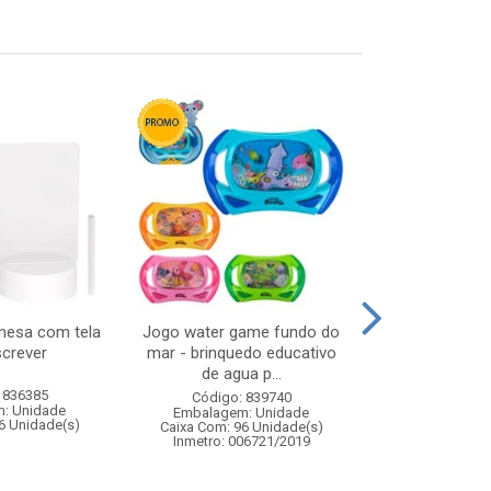
mesa com tela
Jogo water game fundo do
Microfone bab
screver
mar - brinquedo educativo
14x
de agua p...
 836385
Código:
Código: 839740
: Unidade
Embalagem
Embalagem: Unidade
6 Unidade(s)
Caixa Com: 4
Caixa Com: 96 Unidade(s)
Inmetro: 0
Inmetro: 006721/2019