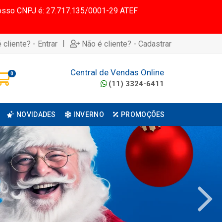
 Nosso CNPJ é: 27.717.135/0001-29 ATEF
|
 cliente? - Entrar
Não é cliente? - Cadastrar
Central de Vendas Online
0
(11) 3324-6411
NOVIDADES
INVERNO
PROMOÇÕES