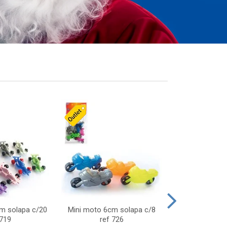
cm solapa c/20
Mini moto 6cm solapa c/8
Giro helice so
 719
ref 726
75