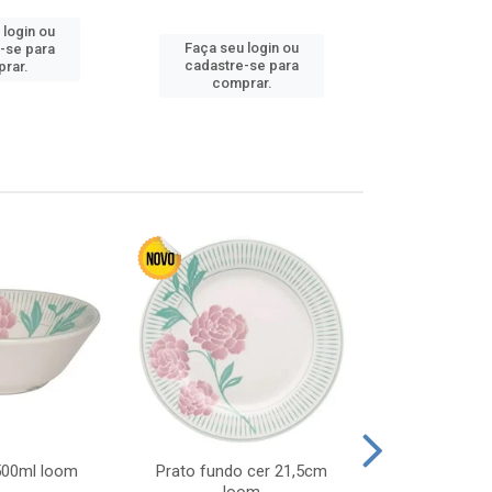
 login ou
Faça seu 
Faça seu login ou
-se para
cadastre
cadastre-se para
rar.
comp
comprar.
 500ml loom
Prato fundo cer 21,5cm
Prato raso c