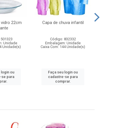
 vidro 22cm
Capa de chuva infantil
Jg prato fun
ante
diam
 501323
Código: 832332
Código:
: Unidade
Embalagem: Unidade
Embalagem
4 Unidade(s)
Caixa Com: 144 Unidade(s)
Caixa Com: 6
 login ou
Faça seu login ou
Faça seu 
-se para
cadastre-se para
cadastre
rar.
comprar.
comp