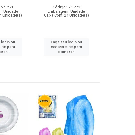
 571271
Código: 571272
Código:
: Unidade
Embalagem: Unidade
Embalagem
4 Unidade(s)
Caixa Com: 24 Unidade(s)
Caixa Com: 4
 login ou
Faça seu login ou
Faça seu 
-se para
cadastre-se para
cadastre
rar.
comprar.
comp