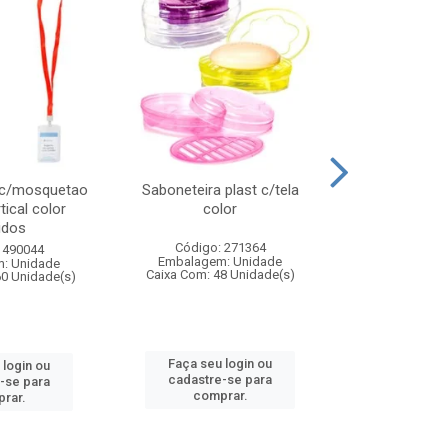
 c/mosquetao
Saboneteira plast c/tela
Prato plas
tical color
color
colo
idos
Código: 271364
Código:
 490044
Embalagem: Unidade
Embalagem
: Unidade
Caixa Com: 48 Unidade(s)
Caixa Com: 4
60 Unidade(s)
Faça seu login ou
Faça seu 
 login ou
cadastre-se para
cadastre
-se para
comprar.
comp
rar.