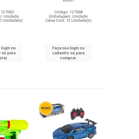
loom
 127060
Código: 127068
Código:
: Unidade
Embalagem: Unidade
Embalagem
2 Unidade(s)
Caixa Com: 12 Unidade(s)
Caixa Com: 1
 login ou
Faça seu login ou
Faça seu 
-se para
cadastre-se para
cadastre
rar.
comprar.
comp