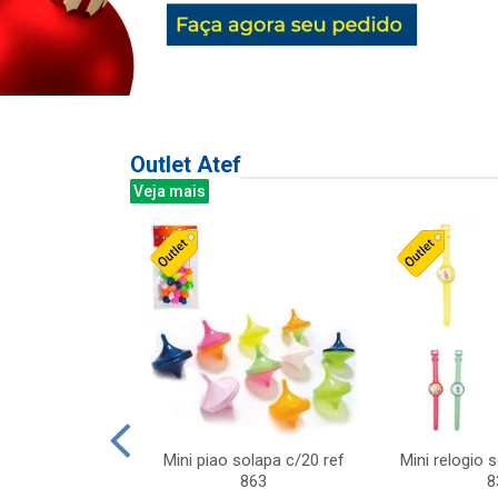
Outlet Atef
Veja mais
last c/div
Mini piao solapa c/20 ref
Mini relogio 
m ursinhos sor
863
8