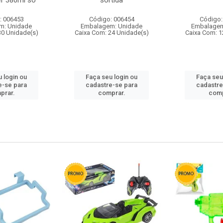
r 380ml so
sortida
: 006453
Código: 006454
Código:
m: Unidade
Embalagem: Unidade
Embalagem
30 Unidade(s)
Caixa Com: 24 Unidade(s)
Caixa Com: 1
 login ou
Faça seu login ou
Faça seu
e-se para
cadastre-se para
cadastre
prar.
comprar.
comp