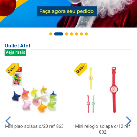
Outlet Atef
Veja mais
Mini piao solapa c/20 ref 863
Mini relogio solapa c/12 ref
832