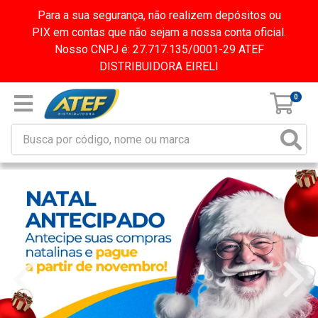
Para a sua segurança, não realizem depósitos ou
PIX em contas que não sejam a nossa conta oficial.
Nosso CNPJ é: 27.717.135/0001-29 ATEF
DISTRIBUIDORA EIRELI
0