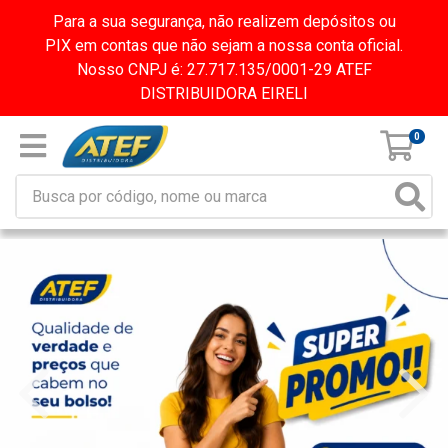
Para a sua segurança, não realizem depósitos ou
PIX em contas que não sejam a nossa conta oficial.
Nosso CNPJ é: 27.717.135/0001-29 ATEF
DISTRIBUIDORA EIRELI
0