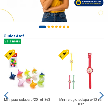
Outlet Atef
Veja mais
Mini piao solapa c/20 ref 863
Mini relogio solapa c/12 ref
832