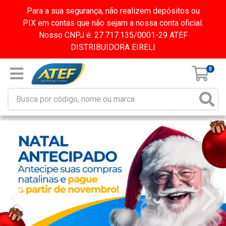
Para a sua segurança, não realizem depósitos ou
PIX em contas que não sejam a nossa conta oficial.
Nosso CNPJ é: 27.717.135/0001-29 ATEF
DISTRIBUIDORA EIRELI
0