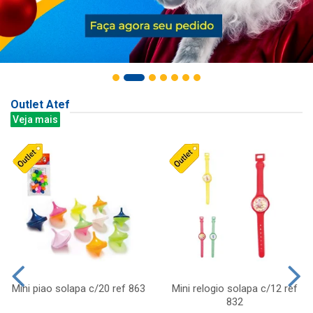
Outlet Atef
Veja mais
Mini piao solapa c/20 ref 863
Mini relogio solapa c/12 ref
832