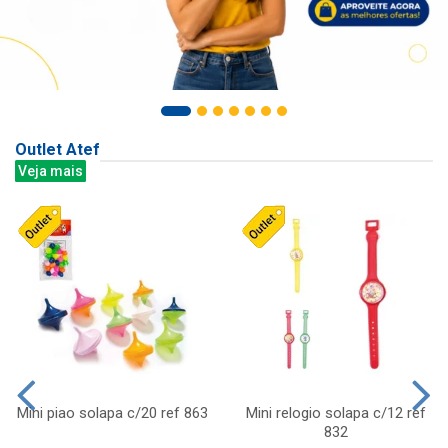
Outlet Atef
Veja mais
Mini piao solapa c/20 ref 863
Mini relogio solapa c/12 ref
832