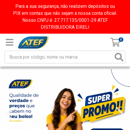
Para a sua segurança, não realizem depósitos ou
PIX em contas que não sejam a nossa conta oficial.
Nosso CNPJ é: 27.717.135/0001-29 ATEF
DISTRIBUIDORA EIRELI
0