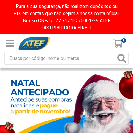
Para a sua segurança, não realizem depósitos ou
PIX em contas que não sejam a nossa conta oficial.
Nosso CNPJ é: 27.717.135/0001-29 ATEF
DISTRIBUIDORA EIRELI
0