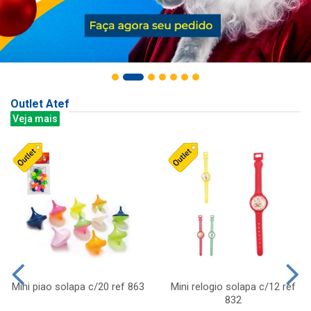
Outlet Atef
Veja mais
Mini piao solapa c/20 ref 863
Mini relogio solapa c/12 ref
832