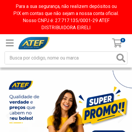
Para a sua segurança, não realizem depósitos ou
PIX em contas que não sejam a nossa conta oficial.
Nosso CNPJ é: 27.717.135/0001-29 ATEF
DISTRIBUIDORA EIRELI
0