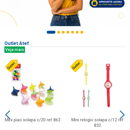
Outlet Atef
Veja mais
Mini piao solapa c/20 ref 863
Mini relogio solapa c/12 ref
832