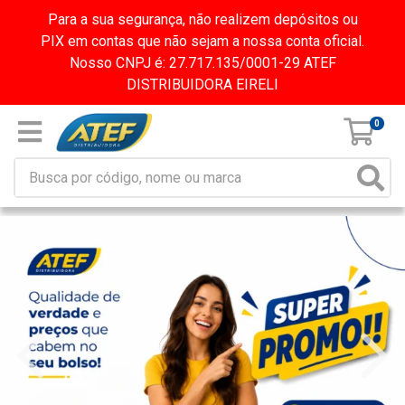
Para a sua segurança, não realizem depósitos ou
PIX em contas que não sejam a nossa conta oficial.
Nosso CNPJ é: 27.717.135/0001-29 ATEF
DISTRIBUIDORA EIRELI
0