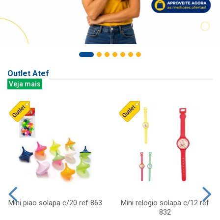
Outlet Atef
Veja mais
Mini piao solapa c/20 ref 863
Mini relogio solapa c/12 ref
832