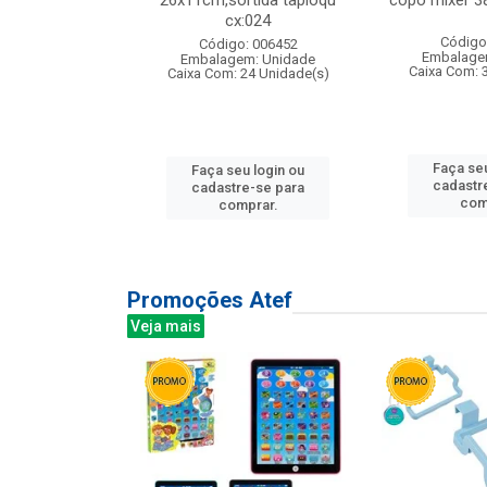
s cx:012
26x11cm,sortida tapioqu
copo mixer 3
cx:024
: 135177
Código
Código: 006452
m: Unidade
Embalage
Embalagem: Unidade
12 Unidade(s)
Caixa Com: 
Caixa Com: 24 Unidade(s)
u login ou
Faça seu
Faça seu login ou
e-se para
cadastr
cadastre-se para
prar.
com
comprar.
Promoções Atef
Veja mais