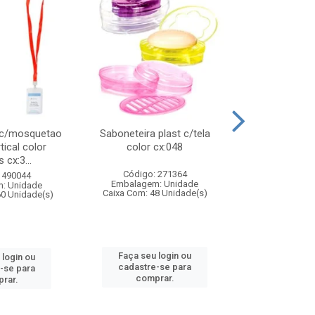
 c/mosquetao
Saboneteira plast c/tela
Prato plas
tical color
color cx:048
colorido
 cx:3...
Código: 271364
Código:
 490044
Embalagem: Unidade
Embalagem
: Unidade
Caixa Com: 48 Unidade(s)
Caixa Com: 4
60 Unidade(s)
Faça seu login ou
Faça seu 
 login ou
cadastre-se para
cadastre
-se para
comprar.
comp
rar.