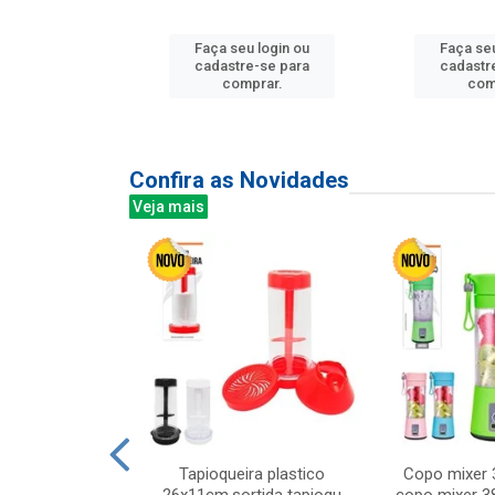
u login ou
Faça seu login ou
Faça seu
e-se para
cadastre-se para
cadastr
prar.
comprar.
com
Confira as Novidades
Veja mais
mesa cer 18cm
Tapioqueira plastico
Copo mixer 