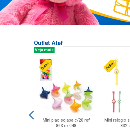
Outlet Atef
Veja mais
last c/div
Mini piao solapa c/20 ref
Mini relogio 
m ursinhos sor
863 cx:048
832 