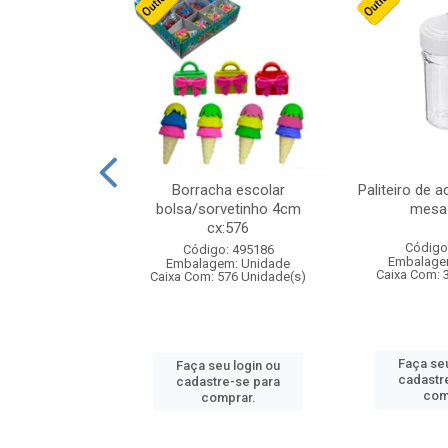
stico n.4 12cm
Borracha escolar
Paliteiro de a
bolsa/sorvetinho 4cm
mesa 
cx:576
: 940550
Código
Código: 495186
m: Unidade
Embalage
Embalagem: Unidade
24 Unidade(s)
Caixa Com: 
Caixa Com: 576 Unidade(s)
u login ou
Faça seu
Faça seu login ou
e-se para
cadastr
cadastre-se para
prar.
com
comprar.