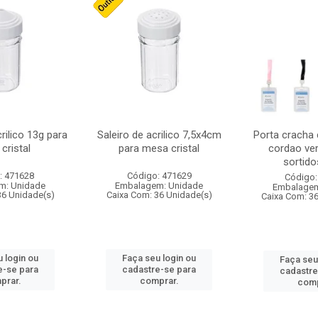
crilico 13g para
Saleiro de acrilico 7,5x4cm
Porta cracha
cristal
para mesa cristal
cordao ver
sortidos
: 471628
Código: 471629
Código:
m: Unidade
Embalagem: Unidade
Embalagem
36 Unidade(s)
Caixa Com: 36 Unidade(s)
Caixa Com: 3
 login ou
Faça seu login ou
Faça seu
e-se para
cadastre-se para
cadastre
prar.
comprar.
comp