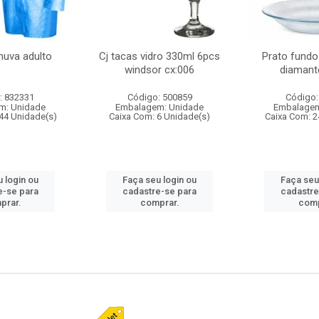
huva adulto
Cj tacas vidro 330ml 6pcs
Prato fundo
windsor cx:006
diamant
: 832331
Código: 500859
Código:
m: Unidade
Embalagem: Unidade
Embalagem
44 Unidade(s)
Caixa Com: 6 Unidade(s)
Caixa Com: 2
 login ou
Faça seu login ou
Faça seu
e-se para
cadastre-se para
cadastre
prar.
comprar.
comp