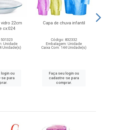
 vidro 22cm
Capa de chuva infantil
Jg prato fun
e cx:024
diam
 501323
Código: 832332
Código:
: Unidade
Embalagem: Unidade
Embalagem
4 Unidade(s)
Caixa Com: 144 Unidade(s)
Caixa Com: 6
 login ou
Faça seu login ou
Faça seu 
-se para
cadastre-se para
cadastre
rar.
comprar.
comp