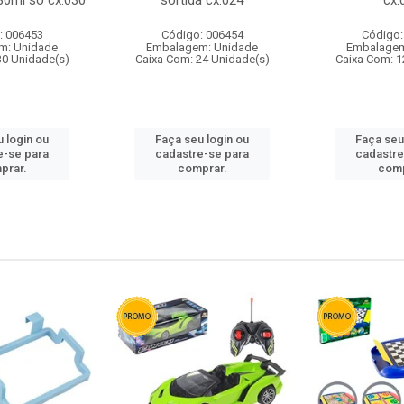
80ml so cx:030
sortida cx:024
cx:
: 006453
Código: 006454
Código:
m: Unidade
Embalagem: Unidade
Embalagem
30 Unidade(s)
Caixa Com: 24 Unidade(s)
Caixa Com: 1
 login ou
Faça seu login ou
Faça seu
e-se para
cadastre-se para
cadastre
prar.
comprar.
comp