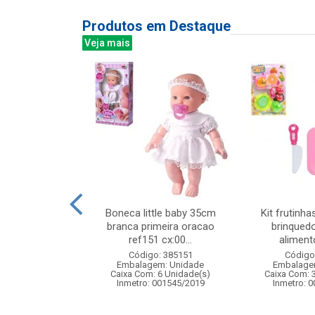
Produtos em Destaque
Veja mais
uncoes 1:24 z-
Boneca little baby 35cm
Kit frutinha
r seven
branca primeira oracao
brinquedo
ref151 cx:00...
alimento
: 838900
Código: 385151
Código
m: Unidade
Embalagem: Unidade
Embalage
24 Unidade(s)
Caixa Com: 6 Unidade(s)
Caixa Com: 
4/2025-BRI-TR-1
Inmetro: 001545/2019
Inmetro: 