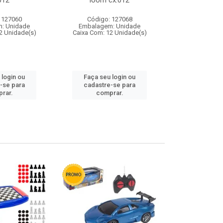
012
loom cx:012
cx:
 127060
Código: 127068
Código:
: Unidade
Embalagem: Unidade
Embalagem
2 Unidade(s)
Caixa Com: 12 Unidade(s)
Caixa Com: 1
 login ou
Faça seu login ou
Faça seu 
-se para
cadastre-se para
cadastre
rar.
comprar.
comp