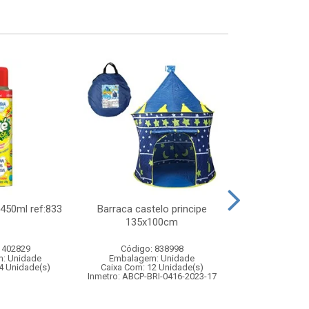
450ml ref:833
Barraca castelo principe
Bola de basqu
135x100cm
 402829
Código: 838998
Código:
: Unidade
Embalagem: Unidade
Embalagem
4 Unidade(s)
Caixa Com: 12 Unidade(s)
Caixa Com: 3
Inmetro: ABCP-BRI-0416-2023-17
Inmetro: 0