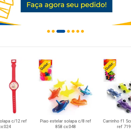
solapa c/12 ref
Piao estelar solapa c/8 ref
Carrinho f1 5
cx:024
858 cx:048
ref 719