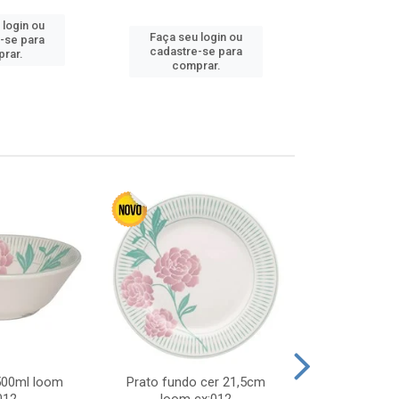
 login ou
Faça seu login ou
Faça seu 
-se para
cadastre-se para
cadastre
rar.
comprar.
comp
 500ml loom
Prato fundo cer 21,5cm
Prato raso c