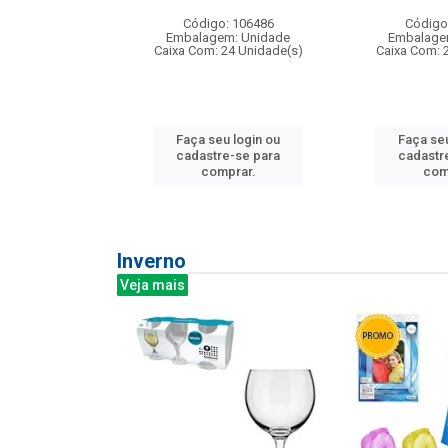
:240
Código: 106486
Código
: 275814
Embalagem: Unidade
Embalage
m: Unidade
Caixa Com: 24 Unidade(s)
Caixa Com: 
240 Unidade(s)
Faça seu login ou
Faça seu
u login ou
cadastre-se para
cadastr
e-se para
comprar.
com
prar.
Inverno
Veja mais