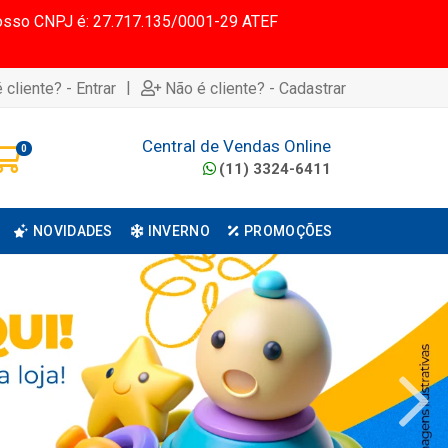
 Nosso CNPJ é: 27.717.135/0001-29 ATEF
|
 cliente? - Entrar
Não é cliente? - Cadastrar
Central de Vendas Online
0
(11) 3324-6411
NOVIDADES
INVERNO
PROMOÇÕES