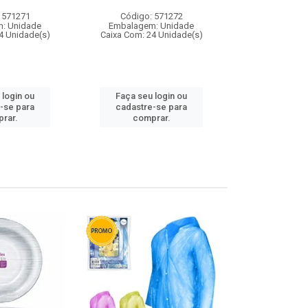
 571271
Código: 571272
Código:
: Unidade
Embalagem: Unidade
Embalagem
4 Unidade(s)
Caixa Com: 24 Unidade(s)
Caixa Com: 4
 login ou
Faça seu login ou
Faça seu 
-se para
cadastre-se para
cadastre
rar.
comprar.
comp