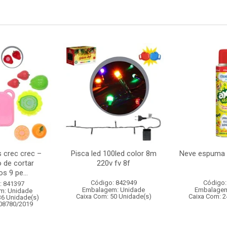
s crec crec –
Pisca led 100led color 8m
Neve espuma 
 de cortar
220v fv 8f
s 9 pe...
Código: 842949
Código:
: 841397
Embalagem: Unidade
Embalagem
m: Unidade
Caixa Com: 50 Unidade(s)
Caixa Com: 2
36 Unidade(s)
008780/2019