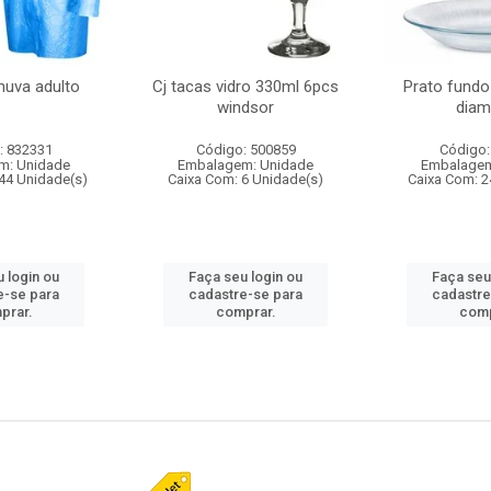
huva adulto
Cj tacas vidro 330ml 6pcs
Prato fundo
windsor
diam
: 832331
Código: 500859
Código:
m: Unidade
Embalagem: Unidade
Embalagem
44 Unidade(s)
Caixa Com: 6 Unidade(s)
Caixa Com: 2
 login ou
Faça seu login ou
Faça seu
e-se para
cadastre-se para
cadastre
prar.
comprar.
comp