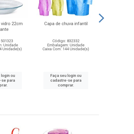
 vidro 22cm
Capa de chuva infantil
Jg prato fun
ante
diam
 501323
Código: 832332
Código:
: Unidade
Embalagem: Unidade
Embalagem
4 Unidade(s)
Caixa Com: 144 Unidade(s)
Caixa Com: 6
 login ou
Faça seu login ou
Faça seu 
-se para
cadastre-se para
cadastre
rar.
comprar.
comp