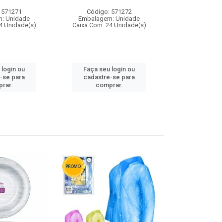
 571271
Código: 571272
Código:
: Unidade
Embalagem: Unidade
Embalagem
4 Unidade(s)
Caixa Com: 24 Unidade(s)
Caixa Com: 4
 login ou
Faça seu login ou
Faça seu 
-se para
cadastre-se para
cadastre
rar.
comprar.
comp