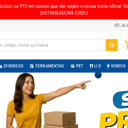
pósitos ou PIX em contas que não sejam a nossa conta oficial.
DISTRIBUIDORA EIRELI
Já é
DIVERSOS
FERRAMENTAS
PET
U.D
VIDROS