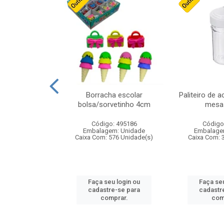
stico n.4 12cm
Borracha escolar
Paliteiro de a
bolsa/sorvetinho 4cm
mesa 
: 940550
Código: 495186
Código
m: Unidade
Embalagem: Unidade
Embalage
24 Unidade(s)
Caixa Com: 576 Unidade(s)
Caixa Com: 
u login ou
Faça seu login ou
Faça seu
e-se para
cadastre-se para
cadastr
prar.
comprar.
com