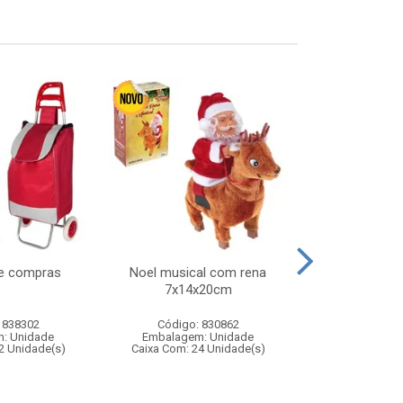
de compras
Noel musical com rena
Bomba p/gal
7x14x20cm
man
 838302
Código: 830862
Código:
: Unidade
Embalagem: Unidade
Embalagem
2 Unidade(s)
Caixa Com: 24 Unidade(s)
Caixa Com: 2