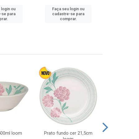
 login ou
Faça seu login ou
Faça seu 
-se para
cadastre-se para
cadastre
rar.
comprar.
comp
 500ml loom
Prato fundo cer 21,5cm
Prato raso c