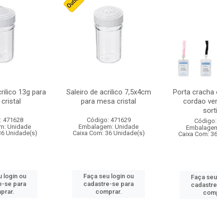
crilico 13g para
Saleiro de acrilico 7,5x4cm
Porta cracha
cristal
para mesa cristal
cordao ver
sort
: 471628
Código: 471629
Código:
m: Unidade
Embalagem: Unidade
Embalagem
36 Unidade(s)
Caixa Com: 36 Unidade(s)
Caixa Com: 3
 login ou
Faça seu login ou
Faça seu
e-se para
cadastre-se para
cadastre
prar.
comprar.
comp