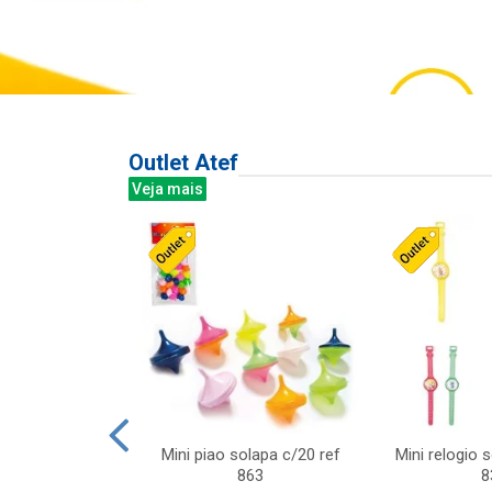
Outlet Atef
Veja mais
last c/div
Mini piao solapa c/20 ref
Mini relogio 
m ursinhos sor
863
8