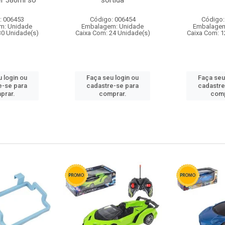
r 380ml so
sortida
: 006453
Código: 006454
Código:
m: Unidade
Embalagem: Unidade
Embalagem
30 Unidade(s)
Caixa Com: 24 Unidade(s)
Caixa Com: 1
 login ou
Faça seu login ou
Faça seu
e-se para
cadastre-se para
cadastre
prar.
comprar.
comp