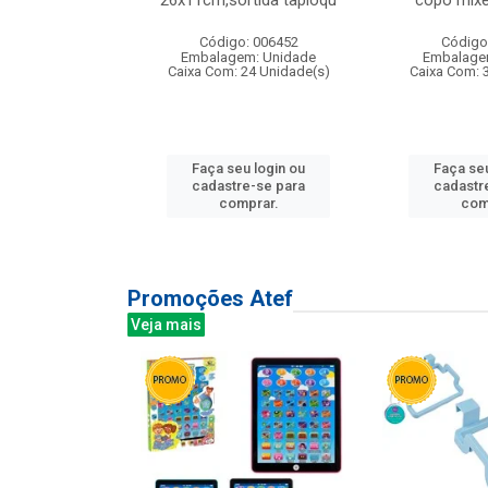
irios
26x11cm,sortida tapioqu
copo mixe
: 135177
Código: 006452
Código
m: Unidade
Embalagem: Unidade
Embalage
12 Unidade(s)
Caixa Com: 24 Unidade(s)
Caixa Com: 
u login ou
Faça seu login ou
Faça seu
e-se para
cadastre-se para
cadastr
prar.
comprar.
com
Promoções Atef
Veja mais