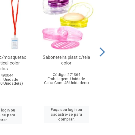
 c/mosquetao
Saboneteira plast c/tela
Prato plas
tical color
color
colo
idos
Código: 271364
Código:
 490044
Embalagem: Unidade
Embalagem
: Unidade
Caixa Com: 48 Unidade(s)
Caixa Com: 4
60 Unidade(s)
Faça seu login ou
Faça seu 
 login ou
cadastre-se para
cadastre
-se para
comprar.
comp
rar.