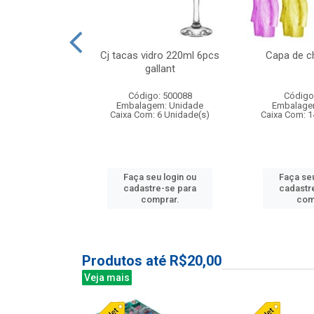
o raso 25,5cm
Cj tacas vidro 220ml 6pcs
Capa de c
e petala
gallant
: 503787
Código: 500088
Código
m: Unidade
Embalagem: Unidade
Embalage
24 Unidade(s)
Caixa Com: 6 Unidade(s)
Caixa Com: 1
u login ou
Faça seu login ou
Faça seu
e-se para
cadastre-se para
cadastr
prar.
comprar.
com
Produtos até R$20,00
Veja mais