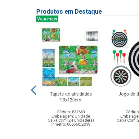
Produtos em Destaque
Veja mais
ra de ventosas
Tapete de atividades
Jogo de 
e precisao com
90x120cm
ardo...
Código: 831663
Código
: 836370
Embalagem: Unidade
Embalage
m: Unidade
Caixa Com: 24 Unidade(s)
Caixa Com: 
24 Unidade(s)
Inmetro: 006660/2019
BRI-0404-2023-16