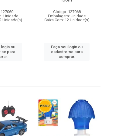
loom
 127060
Código: 127068
Código:
: Unidade
Embalagem: Unidade
Embalagem
2 Unidade(s)
Caixa Com: 12 Unidade(s)
Caixa Com: 1
 login ou
Faça seu login ou
Faça seu 
-se para
cadastre-se para
cadastre
rar.
comprar.
comp