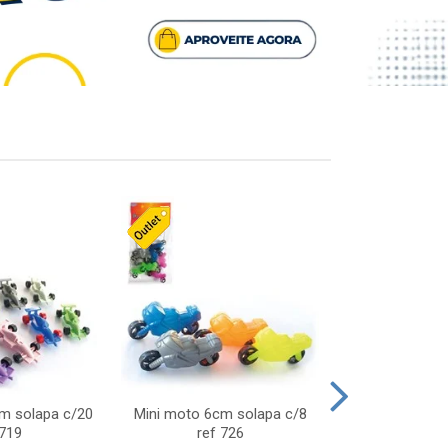
cm solapa c/20
Mini moto 6cm solapa c/8
Giro helice so
 719
ref 726
75