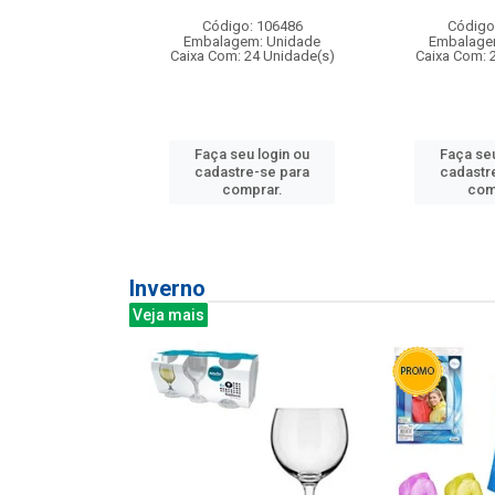
: 275814
Código: 106486
Código
m: Unidade
Embalagem: Unidade
Embalage
240 Unidade(s)
Caixa Com: 24 Unidade(s)
Caixa Com: 
u login ou
Faça seu login ou
Faça seu
e-se para
cadastre-se para
cadastr
prar.
comprar.
com
Inverno
Veja mais