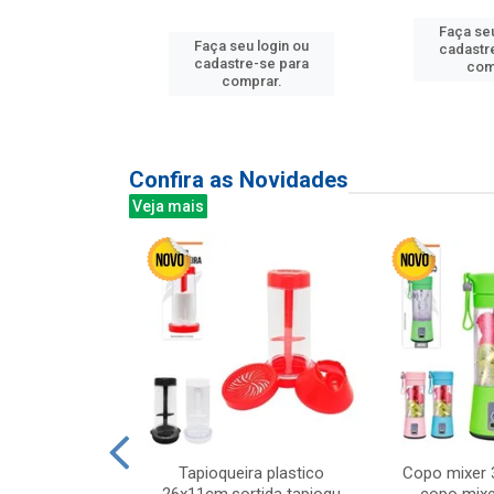
Faça seu
Faça seu login ou
u login ou
cadastr
cadastre-se para
e-se para
com
comprar.
prar.
Confira as Novidades
Veja mais
mesa cer 18cm
Tapioqueira plastico
Copo mixer 