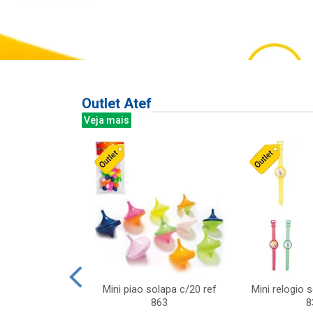
Outlet Atef
Veja mais
last c/div
Mini piao solapa c/20 ref
Mini relogio 
m ursinhos sor
863
8