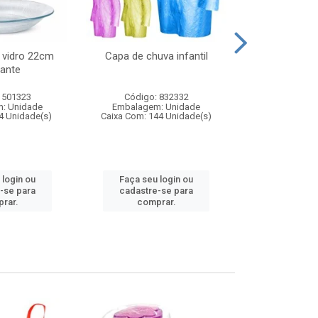
 vidro 22cm
Capa de chuva infantil
Jg prato fun
ante
diam
 501323
Código: 832332
Código:
: Unidade
Embalagem: Unidade
Embalagem
4 Unidade(s)
Caixa Com: 144 Unidade(s)
Caixa Com: 6
 login ou
Faça seu login ou
Faça seu 
-se para
cadastre-se para
cadastre
rar.
comprar.
comp