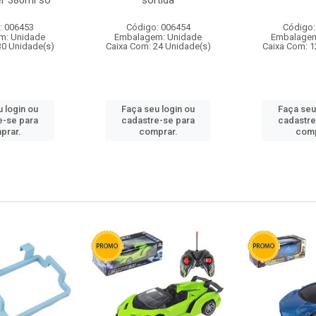
r 380ml so
sortida
: 006453
Código: 006454
Código:
m: Unidade
Embalagem: Unidade
Embalagem
30 Unidade(s)
Caixa Com: 24 Unidade(s)
Caixa Com: 1
 login ou
Faça seu login ou
Faça seu
e-se para
cadastre-se para
cadastre
prar.
comprar.
comp