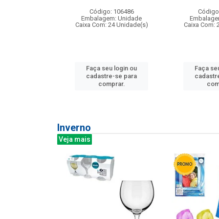
: 275814
Código: 106486
Código
m: Unidade
Embalagem: Unidade
Embalage
240 Unidade(s)
Caixa Com: 24 Unidade(s)
Caixa Com: 
u login ou
Faça seu login ou
Faça seu
e-se para
cadastre-se para
cadastr
prar.
comprar.
com
Inverno
Veja mais