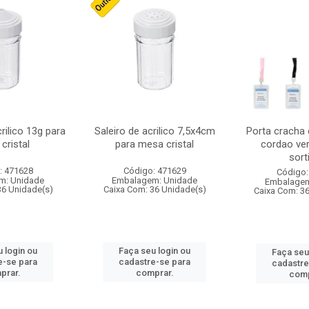
crilico 13g para
Saleiro de acrilico 7,5x4cm
Porta cracha
cristal
para mesa cristal
cordao ver
sort
: 471628
Código: 471629
Código:
m: Unidade
Embalagem: Unidade
Embalagem
36 Unidade(s)
Caixa Com: 36 Unidade(s)
Caixa Com: 3
 login ou
Faça seu login ou
Faça seu
e-se para
cadastre-se para
cadastre
prar.
comprar.
comp