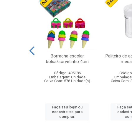
stico n.4 12cm
Borracha escolar
Paliteiro de a
bolsa/sorvetinho 4cm
mesa 
: 940550
Código: 495186
Código
m: Unidade
Embalagem: Unidade
Embalage
24 Unidade(s)
Caixa Com: 576 Unidade(s)
Caixa Com: 
u login ou
Faça seu login ou
Faça seu
e-se para
cadastre-se para
cadastr
prar.
comprar.
com