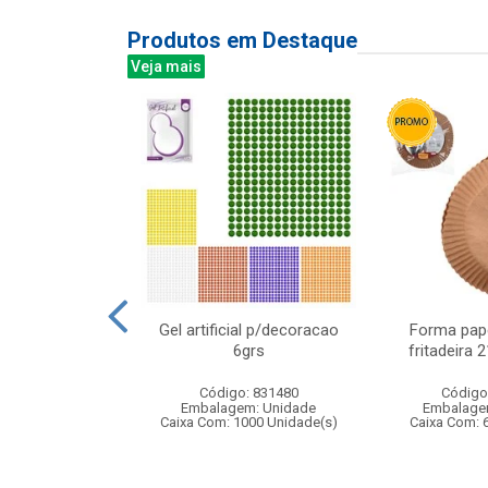
Produtos em Destaque
Veja mais
ical banda
Gel artificial p/decoracao
Forma pape
17x20cm
6grs
fritadeira
: 838484
Código: 831480
Código
m: Unidade
Embalagem: Unidade
Embalage
12 Unidade(s)
Caixa Com: 1000 Unidade(s)
Caixa Com: 