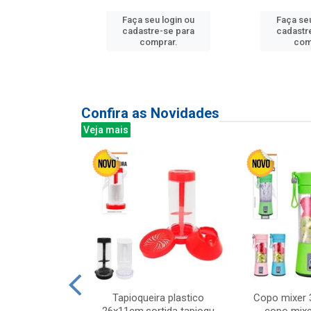
u login ou
Faça seu login ou
Faça seu
e-se para
cadastre-se para
cadastr
prar.
comprar.
com
Confira as Novidades
Veja mais
mesa cer 18cm
Tapioqueira plastico
Copo mixer 