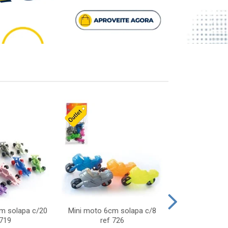
cm solapa c/20
Mini moto 6cm solapa c/8
Giro helice so
 719
ref 726
75