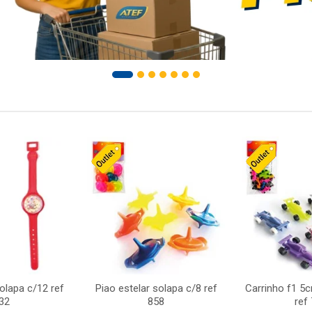
solapa c/12 ref
Piao estelar solapa c/8 ref
Carrinho f1 5
32
858
ref