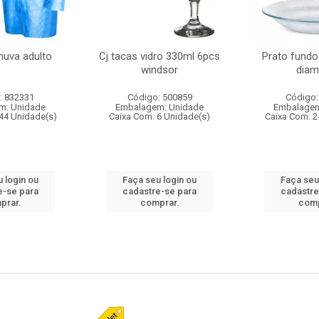
huva adulto
Cj tacas vidro 330ml 6pcs
Prato fundo
windsor
diam
: 832331
Código: 500859
Código:
m: Unidade
Embalagem: Unidade
Embalagem
44 Unidade(s)
Caixa Com: 6 Unidade(s)
Caixa Com: 2
 login ou
Faça seu login ou
Faça seu
e-se para
cadastre-se para
cadastre
prar.
comprar.
comp