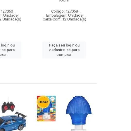
loom
 127060
Código: 127068
Código:
: Unidade
Embalagem: Unidade
Embalagem
2 Unidade(s)
Caixa Com: 12 Unidade(s)
Caixa Com: 1
 login ou
Faça seu login ou
Faça seu 
-se para
cadastre-se para
cadastre
rar.
comprar.
comp