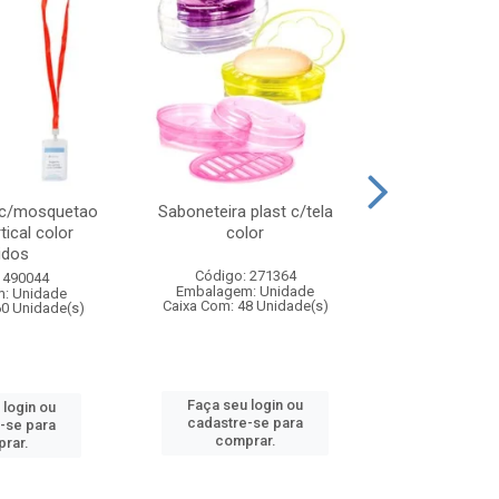
 c/mosquetao
Saboneteira plast c/tela
Prato plas
tical color
color
colo
idos
Código: 271364
Código:
 490044
Embalagem: Unidade
Embalagem
: Unidade
Caixa Com: 48 Unidade(s)
Caixa Com: 4
60 Unidade(s)
Faça seu login ou
Faça seu 
 login ou
cadastre-se para
cadastre
-se para
comprar.
comp
rar.