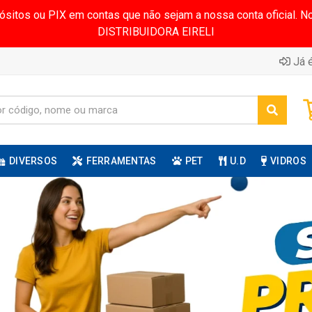
pósitos ou PIX em contas que não sejam a nossa conta oficial.
DISTRIBUIDORA EIRELI
Já é
DIVERSOS
FERRAMENTAS
PET
U.D
VIDROS