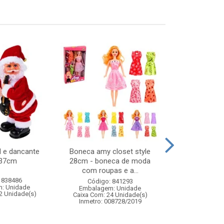
l e dancante
Boneca amy closet style
Balanca dig
x37cm
28cm - boneca de moda
plas
com roupas e a...
 838486
Código:
Código: 841293
: Unidade
Embalagem
Embalagem: Unidade
2 Unidade(s)
Caixa Com: 2
Caixa Com: 24 Unidade(s)
Inmetro: 008728/2019