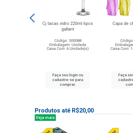
o raso 25,5cm
Cj tacas vidro 220ml 6pcs
Capa de c
e petala
gallant
: 503787
Código: 500088
Código
m: Unidade
Embalagem: Unidade
Embalage
24 Unidade(s)
Caixa Com: 6 Unidade(s)
Caixa Com: 1
u login ou
Faça seu login ou
Faça seu
e-se para
cadastre-se para
cadastr
prar.
comprar.
com
Produtos até R$20,00
Veja mais