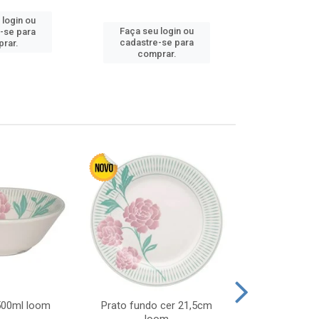
 login ou
Faça seu 
Faça seu login ou
-se para
cadastre
cadastre-se para
rar.
comp
comprar.
 500ml loom
Prato fundo cer 21,5cm
Prato raso c