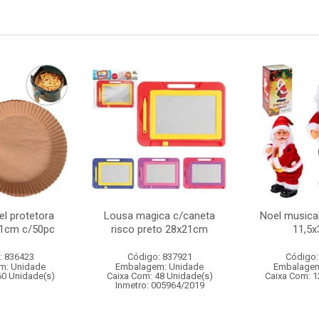
l protetora
Lousa magica c/caneta
Noel musica
 21cm c/50pc
risco preto 28x21cm
11,5
: 836423
Código: 837921
Código:
m: Unidade
Embalagem: Unidade
Embalagem
60 Unidade(s)
Caixa Com: 48 Unidade(s)
Caixa Com: 1
Inmetro: 005964/2019