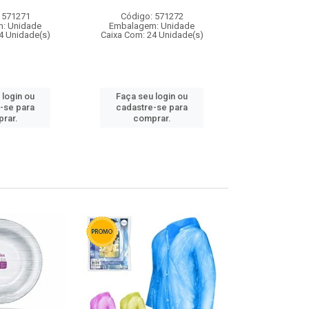
 571271
Código: 571272
Código:
: Unidade
Embalagem: Unidade
Embalagem
4 Unidade(s)
Caixa Com: 24 Unidade(s)
Caixa Com: 4
 login ou
Faça seu login ou
Faça seu 
-se para
cadastre-se para
cadastre
rar.
comprar.
comp