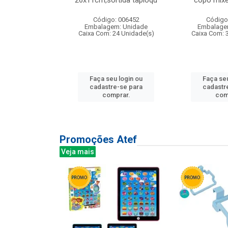
irios
26x11cm,sortida tapioqu
copo mixe
: 135177
Código: 006452
Código
m: Unidade
Embalagem: Unidade
Embalage
12 Unidade(s)
Caixa Com: 24 Unidade(s)
Caixa Com: 
u login ou
Faça seu login ou
Faça seu
e-se para
cadastre-se para
cadastr
prar.
comprar.
com
Promoções Atef
Veja mais