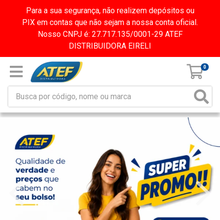
Para a sua segurança, não realizem depósitos ou
PIX em contas que não sejam a nossa conta oficial.
Nosso CNPJ é: 27.717.135/0001-29 ATEF
DISTRIBUIDORA EIRELI
0