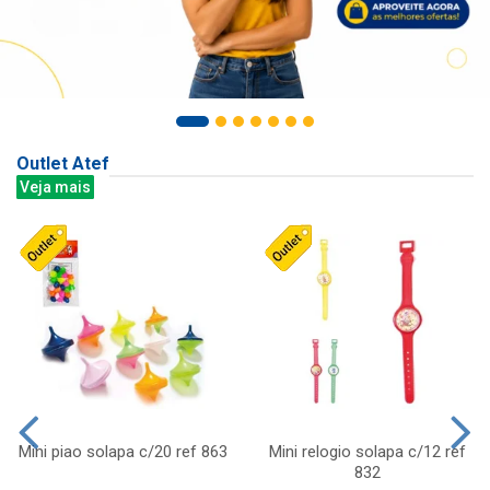
Outlet Atef
Veja mais
Mini piao solapa c/20 ref 863
Mini relogio solapa c/12 ref
832