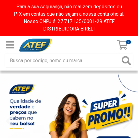
Para a sua segurança, não realizem depósitos ou
PIX em contas que não sejam a nossa conta oficial.
Nosso CNPJ é: 27.717.135/0001-29 ATEF
DISTRIBUIDORA EIRELI
0