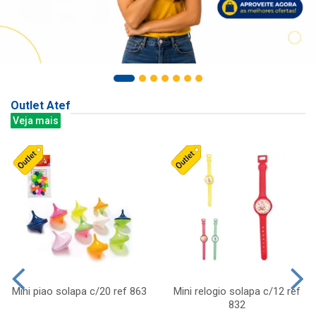
Outlet Atef
Veja mais
Mini piao solapa c/20 ref 863
Mini relogio solapa c/12 ref
832