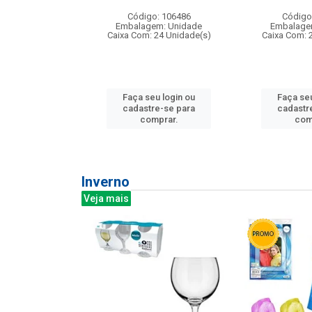
: 275814
Código: 106486
Código
m: Unidade
Embalagem: Unidade
Embalage
240 Unidade(s)
Caixa Com: 24 Unidade(s)
Caixa Com: 
u login ou
Faça seu login ou
Faça seu
e-se para
cadastre-se para
cadastr
prar.
comprar.
com
Inverno
Veja mais