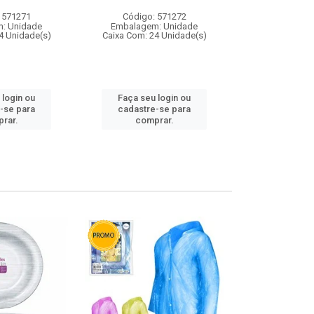
 571271
Código: 571272
Código:
: Unidade
Embalagem: Unidade
Embalagem
4 Unidade(s)
Caixa Com: 24 Unidade(s)
Caixa Com: 4
 login ou
Faça seu login ou
Faça seu 
-se para
cadastre-se para
cadastre
rar.
comprar.
comp