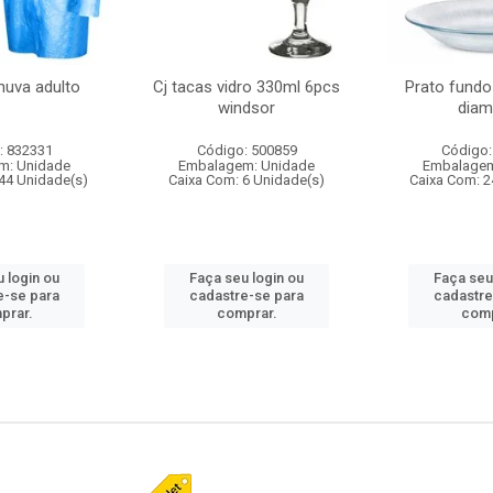
huva adulto
Cj tacas vidro 330ml 6pcs
Prato fundo
windsor
diam
: 832331
Código: 500859
Código:
m: Unidade
Embalagem: Unidade
Embalagem
44 Unidade(s)
Caixa Com: 6 Unidade(s)
Caixa Com: 2
 login ou
Faça seu login ou
Faça seu
e-se para
cadastre-se para
cadastre
prar.
comprar.
comp