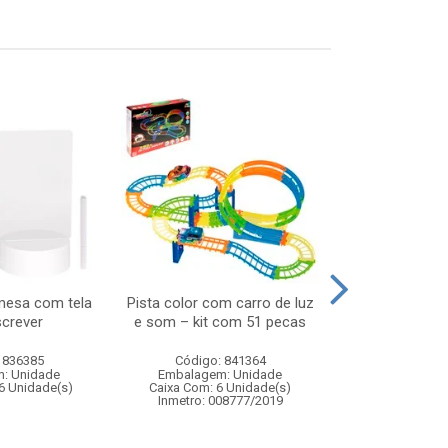
mesa com tela
Pista color com carro de luz
Abajur de to
screver
e som – kit com 51 pecas
bivolt melh
 836385
Código: 841364
Código:
: Unidade
Embalagem: Unidade
Embalagem
6 Unidade(s)
Caixa Com: 6 Unidade(s)
Caixa Com: 12
Inmetro: 008777/2019