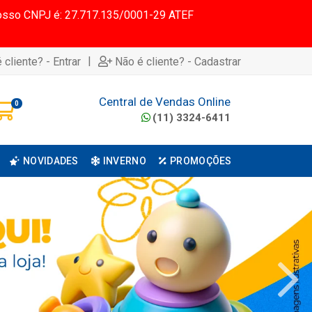
 Nosso CNPJ é: 27.717.135/0001-29 ATEF
|
 cliente? - Entrar
Não é cliente? - Cadastrar
Central de Vendas Online
0
(11) 3324-6411
NOVIDADES
INVERNO
PROMOÇÕES