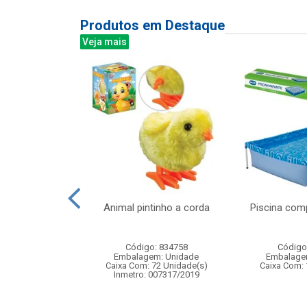
Produtos em Destaque
Veja mais
de chuva
Animal pintinho a corda
Piscina com
eiro tam gg
: 830201
Código: 834758
Código
m: Unidade
Embalagem: Unidade
Embalage
20 Unidade(s)
Caixa Com: 72 Unidade(s)
Caixa Com: 
Inmetro: 007317/2019