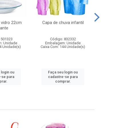
 vidro 22cm
Capa de chuva infantil
Jg prato fun
ante
diam
 501323
Código: 832332
Código:
: Unidade
Embalagem: Unidade
Embalagem
4 Unidade(s)
Caixa Com: 144 Unidade(s)
Caixa Com: 6
 login ou
Faça seu login ou
Faça seu 
-se para
cadastre-se para
cadastre
rar.
comprar.
comp