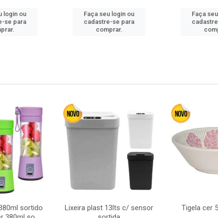
 login ou
Faça seu login ou
Faça seu
e-se para
cadastre-se para
cadastre
prar.
comprar.
comp
380ml sortido
Lixeira plast 13lts c/ sensor
Tigela cer
r 380ml so
sortida