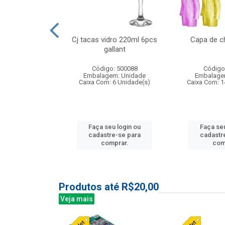
o raso 25,5cm
Cj tacas vidro 220ml 6pcs
Capa de c
e petala
gallant
: 503787
Código: 500088
Código
m: Unidade
Embalagem: Unidade
Embalage
24 Unidade(s)
Caixa Com: 6 Unidade(s)
Caixa Com: 1
u login ou
Faça seu login ou
Faça seu
e-se para
cadastre-se para
cadastr
prar.
comprar.
com
Produtos até R$20,00
Veja mais