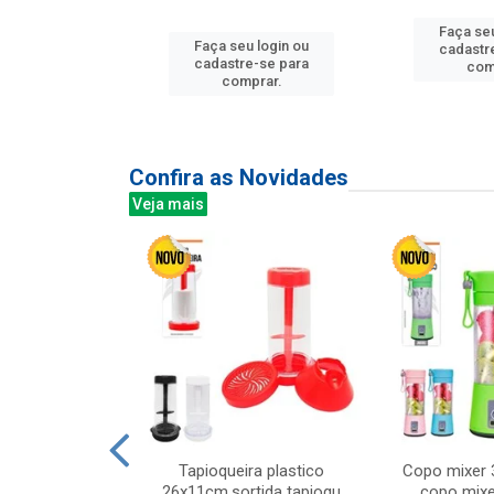
u login ou
Faça seu
Faça seu login ou
e-se para
cadastr
cadastre-se para
prar.
com
comprar.
Confira as Novidades
Veja mais
mesa cer 18cm
Tapioqueira plastico
Copo mixer 
irios
26x11cm,sortida tapioqu
copo mixe