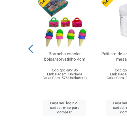
stico n.4 12cm
Borracha escolar
Paliteiro de a
bolsa/sorvetinho 4cm
mesa 
: 940550
Código: 495186
Código
m: Unidade
Embalagem: Unidade
Embalage
24 Unidade(s)
Caixa Com: 576 Unidade(s)
Caixa Com: 
u login ou
Faça seu login ou
Faça seu
e-se para
cadastre-se para
cadastr
prar.
comprar.
com