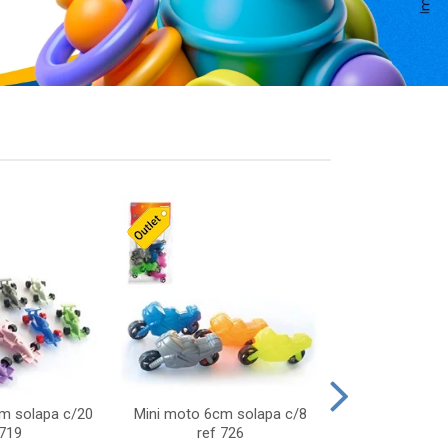
cm solapa c/20
Mini moto 6cm solapa c/8
Giro helice so
 719
ref 726
75