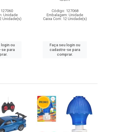
 127060
Código: 127068
Código:
: Unidade
Embalagem: Unidade
Embalagem
2 Unidade(s)
Caixa Com: 12 Unidade(s)
Caixa Com: 1
 login ou
Faça seu login ou
Faça seu 
-se para
cadastre-se para
cadastre
rar.
comprar.
comp