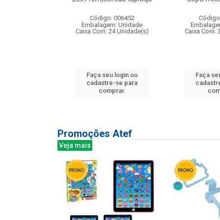
: 135177
Código: 006452
Código
m: Unidade
Embalagem: Unidade
Embalage
12 Unidade(s)
Caixa Com: 24 Unidade(s)
Caixa Com: 
u login ou
Faça seu login ou
Faça seu
e-se para
cadastre-se para
cadastr
prar.
comprar.
com
Promoções Atef
Veja mais