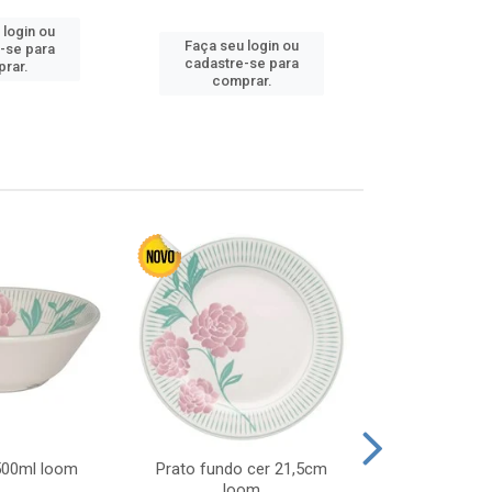
 login ou
Faça seu 
Faça seu login ou
-se para
cadastre
cadastre-se para
rar.
comp
comprar.
 500ml loom
Prato fundo cer 21,5cm
Prato raso c
loom