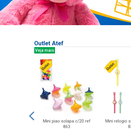
Outlet Atef
Veja mais
last c/div
Mini piao solapa c/20 ref
Mini relogio 
m ursinhos sor
863
8