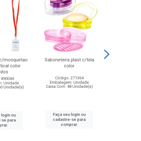
 c/mosquetao
Saboneteira plast c/tela
Prato plas
tical color
color
colo
idos
Código: 271364
Código:
 490044
Embalagem: Unidade
Embalagem
: Unidade
Caixa Com: 48 Unidade(s)
Caixa Com: 4
60 Unidade(s)
Faça seu login ou
Faça seu 
 login ou
cadastre-se para
cadastre
-se para
comprar.
comp
rar.