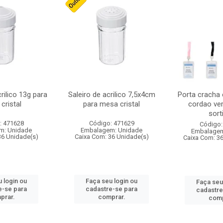
crilico 13g para
Saleiro de acrilico 7,5x4cm
Porta cracha
cristal
para mesa cristal
cordao ver
sort
: 471628
Código: 471629
Código:
m: Unidade
Embalagem: Unidade
Embalagem
36 Unidade(s)
Caixa Com: 36 Unidade(s)
Caixa Com: 3
 login ou
Faça seu login ou
Faça seu
e-se para
cadastre-se para
cadastre
prar.
comprar.
comp