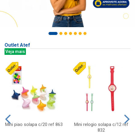
Outlet Atef
Veja mais
Mini piao solapa c/20 ref 863
Mini relogio solapa c/12 ref
832