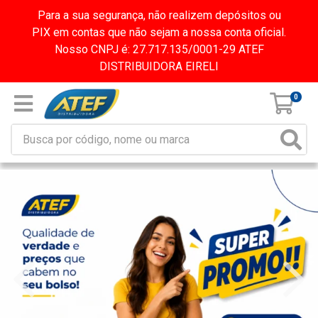
Para a sua segurança, não realizem depósitos ou
PIX em contas que não sejam a nossa conta oficial.
Nosso CNPJ é: 27.717.135/0001-29 ATEF
DISTRIBUIDORA EIRELI
0