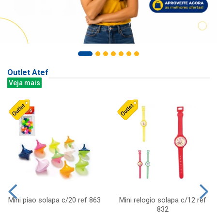
Outlet Atef
Veja mais
Mini piao solapa c/20 ref 863
Mini relogio solapa c/12 ref
832