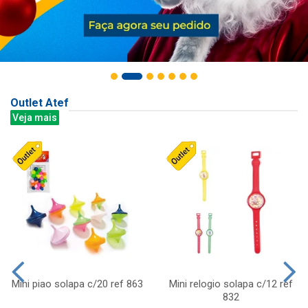
Outlet Atef
Veja mais
Mini piao solapa c/20 ref 863
Mini relogio solapa c/12 ref
832