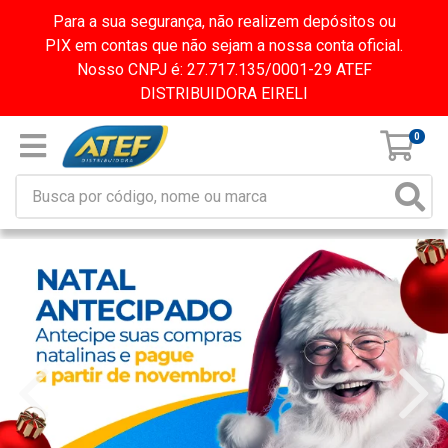
Para a sua segurança, não realizem depósitos ou
PIX em contas que não sejam a nossa conta oficial.
Nosso CNPJ é: 27.717.135/0001-29 ATEF
DISTRIBUIDORA EIRELI
0