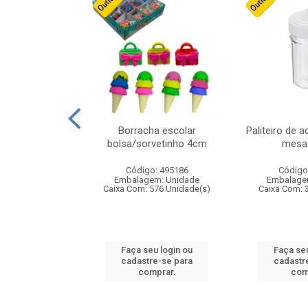
cores sortidas
Borracha escolar
Paliteiro de a
ref 130s
bolsa/sorvetinho 4cm
mesa 
: 826147
Código: 495186
Código
m: Unidade
Embalagem: Unidade
Embalage
160 Unidade(s)
Caixa Com: 576 Unidade(s)
Caixa Com: 
u login ou
Faça seu login ou
Faça seu
e-se para
cadastre-se para
cadastr
prar.
comprar.
com