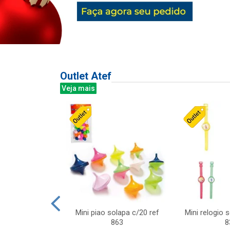
Outlet Atef
Veja mais
last c/div
Mini piao solapa c/20 ref
Mini relogio 
m ursinhos sor
863
8