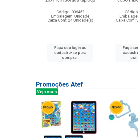
irios
26x11cm,sortida tapioqu
copo mixe
: 135177
Código: 006452
Código
m: Unidade
Embalagem: Unidade
Embalage
12 Unidade(s)
Caixa Com: 24 Unidade(s)
Caixa Com: 
u login ou
Faça seu login ou
Faça seu
e-se para
cadastre-se para
cadastr
prar.
comprar.
com
Promoções Atef
Veja mais