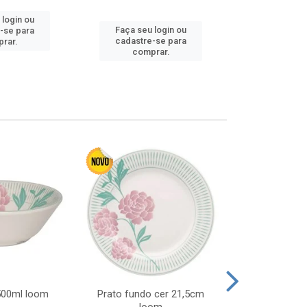
 login ou
Faça seu 
Faça seu login ou
-se para
cadastre
cadastre-se para
rar.
comp
comprar.
 500ml loom
Prato fundo cer 21,5cm
Prato raso c