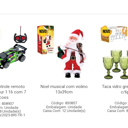
ntrole remoto
Noel musical com violino
Taca vidro gr
aur 1:16 com 7
13x39cm
c/6
coes
Código: 830857
Código:
: 838907
Embalagem: Unidade
Embalagem
m: Unidade
Caixa Com: 12 Unidade(s)
Caixa Com: 
8 Unidade(s)
4/2025-BRI-TR-1