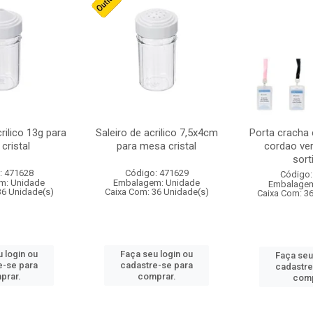
crilico 13g para
Saleiro de acrilico 7,5x4cm
Porta cracha
cristal
para mesa cristal
cordao ver
sort
: 471628
Código: 471629
Código:
m: Unidade
Embalagem: Unidade
Embalagem
36 Unidade(s)
Caixa Com: 36 Unidade(s)
Caixa Com: 3
 login ou
Faça seu login ou
Faça seu
e-se para
cadastre-se para
cadastre
prar.
comprar.
comp