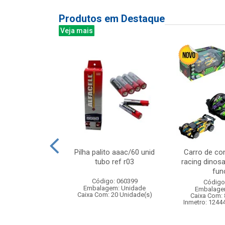
Produtos em Destaque
Veja mais
 150led bco frio
Pilha palito aaac/60 unid
Carro de co
cm 127v 8f
tubo ref r03
racing dinos
fun
: 840483
Código: 060399
Código
m: Unidade
Embalagem: Unidade
Embalage
60 Unidade(s)
Caixa Com: 20 Unidade(s)
Caixa Com: 
Inmetro: 1244