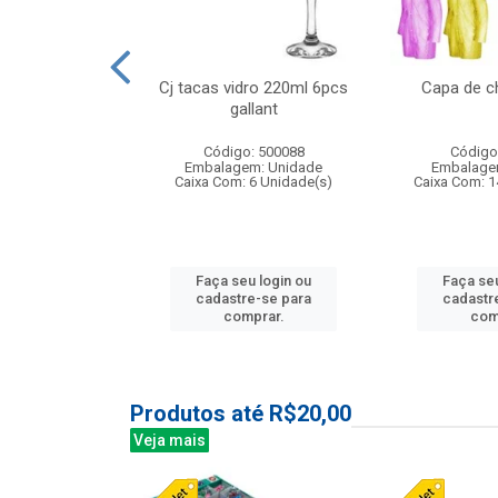
o raso 25,5cm
Cj tacas vidro 220ml 6pcs
Capa de c
e petala
gallant
: 503787
Código: 500088
Código
m: Unidade
Embalagem: Unidade
Embalage
24 Unidade(s)
Caixa Com: 6 Unidade(s)
Caixa Com: 1
u login ou
Faça seu login ou
Faça seu
e-se para
cadastre-se para
cadastr
prar.
comprar.
com
Produtos até R$20,00
Veja mais