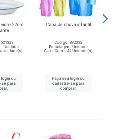
 vidro 22cm
Capa de chuva infantil
Jg prato fun
ante
diam
 501323
Código: 832332
Código:
: Unidade
Embalagem: Unidade
Embalagem
4 Unidade(s)
Caixa Com: 144 Unidade(s)
Caixa Com: 6
 login ou
Faça seu login ou
Faça seu 
-se para
cadastre-se para
cadastre
rar.
comprar.
comp