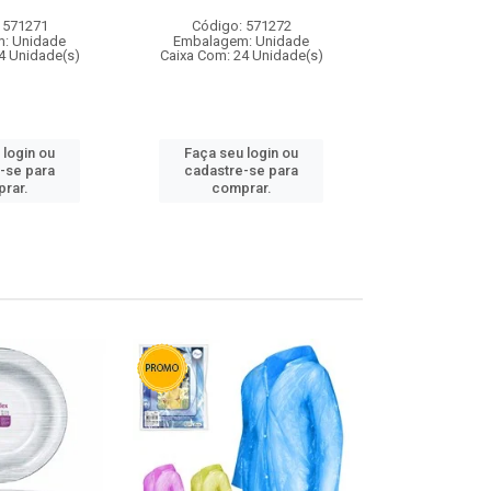
 571271
Código: 571272
Código:
: Unidade
Embalagem: Unidade
Embalagem
4 Unidade(s)
Caixa Com: 24 Unidade(s)
Caixa Com: 4
 login ou
Faça seu login ou
Faça seu 
-se para
cadastre-se para
cadastre
rar.
comprar.
comp