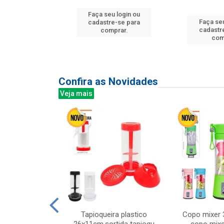
u login ou
Faça seu login ou
Faça seu
e-se para
cadastre-se para
cadastr
prar.
comprar.
com
Confira as Novidades
Veja mais
mesa cer 18cm
Tapioqueira plastico
Copo mixer 