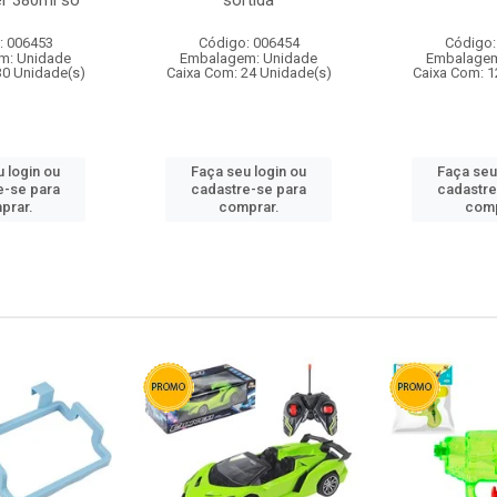
r 380ml so
sortida
: 006453
Código: 006454
Código:
m: Unidade
Embalagem: Unidade
Embalagem
30 Unidade(s)
Caixa Com: 24 Unidade(s)
Caixa Com: 1
 login ou
Faça seu login ou
Faça seu
e-se para
cadastre-se para
cadastre
prar.
comprar.
comp