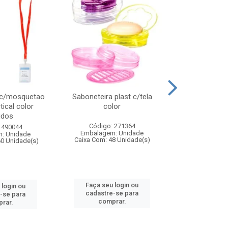
 c/mosquetao
Saboneteira plast c/tela
Prato plas
tical color
color
colo
idos
Código: 271364
Código:
 490044
Embalagem: Unidade
Embalagem
: Unidade
Caixa Com: 48 Unidade(s)
Caixa Com: 4
60 Unidade(s)
Faça seu login ou
Faça seu 
 login ou
cadastre-se para
cadastre
-se para
comprar.
comp
rar.