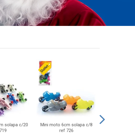
cm solapa c/20
Mini moto 6cm solapa c/8
Giro helice so
 719
ref 726
75