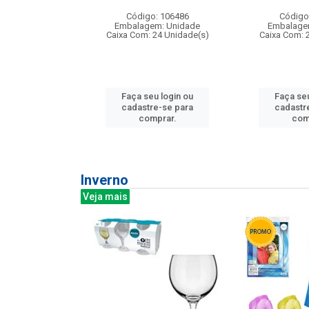
: 275814
Código: 106486
Código
m: Unidade
Embalagem: Unidade
Embalage
240 Unidade(s)
Caixa Com: 24 Unidade(s)
Caixa Com: 
u login ou
Faça seu login ou
Faça seu
e-se para
cadastre-se para
cadastr
prar.
comprar.
com
Inverno
Veja mais