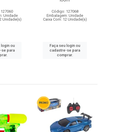
loom
 127060
Código: 127068
Código:
: Unidade
Embalagem: Unidade
Embalagem
2 Unidade(s)
Caixa Com: 12 Unidade(s)
Caixa Com: 1
 login ou
Faça seu login ou
Faça seu 
-se para
cadastre-se para
cadastre
rar.
comprar.
comp