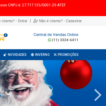
 Nosso CNPJ é: 27.717.135/0001-29 ATEF
|
 cliente? - Entrar
Não é cliente? - Cadastrar
Central de Vendas Online
0
(11) 3324-6411
NOVIDADES
INVERNO
PROMOÇÕES