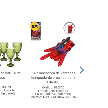
een bali 340ml
Luva lancadora de ventosas
Enf presepio 
pcs
brinquedo de precisao com
10cm 
3 dardo...
 838878
Código:
Código: 836370
: Unidade
Embalagem
Embalagem: Unidade
8 Unidade(s)
Caixa Com: 2
Caixa Com: 24 Unidade(s)
Inmetro: ABCP-BRI-0404-2023-16