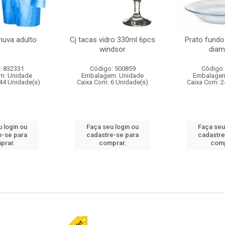
huva adulto
Cj tacas vidro 330ml 6pcs
Prato fundo
windsor
diam
: 832331
Código: 500859
Código:
m: Unidade
Embalagem: Unidade
Embalagem
44 Unidade(s)
Caixa Com: 6 Unidade(s)
Caixa Com: 2
 login ou
Faça seu login ou
Faça seu
e-se para
cadastre-se para
cadastre
prar.
comprar.
comp