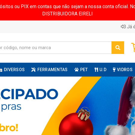
pósitos ou PIX em contas que não sejam a nossa conta oficial.
DISTRIBUIDORA EIRELI
Já é
DIVERSOS
FERRAMENTAS
PET
U.D
VIDROS