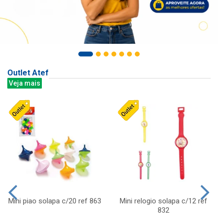
Outlet Atef
Veja mais
Mini piao solapa c/20 ref 863
Mini relogio solapa c/12 ref
832