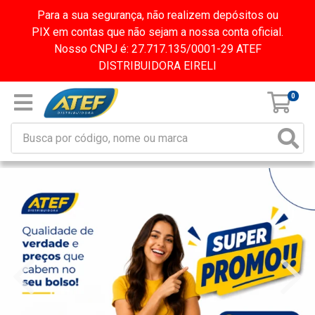
Para a sua segurança, não realizem depósitos ou
PIX em contas que não sejam a nossa conta oficial.
Nosso CNPJ é: 27.717.135/0001-29 ATEF
DISTRIBUIDORA EIRELI
0