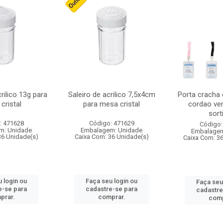
crilico 13g para
Saleiro de acrilico 7,5x4cm
Porta cracha
cristal
para mesa cristal
cordao ver
sort
: 471628
Código: 471629
Código:
m: Unidade
Embalagem: Unidade
Embalagem
36 Unidade(s)
Caixa Com: 36 Unidade(s)
Caixa Com: 3
 login ou
Faça seu login ou
Faça seu
e-se para
cadastre-se para
cadastre
prar.
comprar.
comp