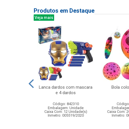
Produtos em Destaque
Veja mais
despertador
Lanca dardos com mascara
Bola col
black retang
e 4 dardos
: 831092
Código: 842310
Código
m: Unidade
Embalagem: Unidade
Embalage
144 Unidade(s)
Caixa Com: 12 Unidade(s)
Caixa Com: 2
Inmetro: 005519/2020
Inmetro: 