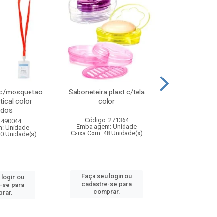
 c/mosquetao
Saboneteira plast c/tela
Prato plas
tical color
color
colo
idos
Código: 271364
Código:
 490044
Embalagem: Unidade
Embalagem
: Unidade
Caixa Com: 48 Unidade(s)
Caixa Com: 4
60 Unidade(s)
Faça seu login ou
Faça seu 
 login ou
cadastre-se para
cadastre
-se para
comprar.
comp
rar.