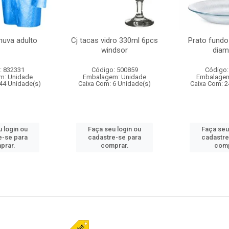
huva adulto
Cj tacas vidro 330ml 6pcs
Prato fundo
windsor
diam
: 832331
Código: 500859
Código:
m: Unidade
Embalagem: Unidade
Embalagem
44 Unidade(s)
Caixa Com: 6 Unidade(s)
Caixa Com: 2
 login ou
Faça seu login ou
Faça seu
e-se para
cadastre-se para
cadastre
prar.
comprar.
comp