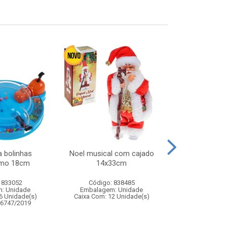
 bolinhas
Noel musical com cajado
Skate de ded
amo 18cm
14x33cm
infan
 833052
Código: 838485
Código:
: Unidade
Embalagem: Unidade
Embalagem
6 Unidade(s)
Caixa Com: 12 Unidade(s)
Caixa Com: 24
06747/2019
Inmetro: 0