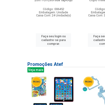
irios
26x11cm,sortida tapioqu
copo mixe
: 135177
Código: 006452
Código
m: Unidade
Embalagem: Unidade
Embalage
12 Unidade(s)
Caixa Com: 24 Unidade(s)
Caixa Com: 
u login ou
Faça seu login ou
Faça seu
e-se para
cadastre-se para
cadastr
prar.
comprar.
com
Promoções Atef
Veja mais