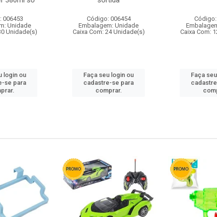
r 380ml so
sortida
: 006453
Código: 006454
Código:
m: Unidade
Embalagem: Unidade
Embalagem
30 Unidade(s)
Caixa Com: 24 Unidade(s)
Caixa Com: 1
 login ou
Faça seu login ou
Faça seu
e-se para
cadastre-se para
cadastre
prar.
comprar.
comp