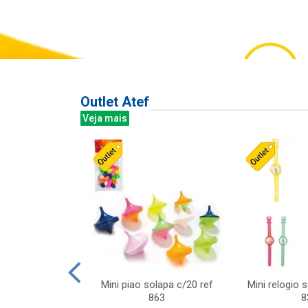
Outlet Atef
Veja mais
last c/div
Mini piao solapa c/20 ref
Mini relogio 
m ursinhos sor
863
8