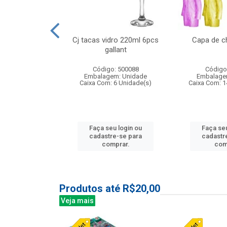
o raso 25,5cm
Cj tacas vidro 220ml 6pcs
Capa de c
e petala
gallant
: 503787
Código: 500088
Código
m: Unidade
Embalagem: Unidade
Embalage
24 Unidade(s)
Caixa Com: 6 Unidade(s)
Caixa Com: 1
u login ou
Faça seu login ou
Faça seu
e-se para
cadastre-se para
cadastr
prar.
comprar.
com
Produtos até R$20,00
Veja mais