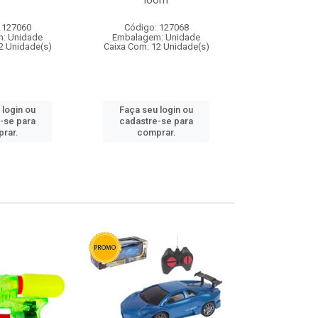
loom
 127060
Código: 127068
Código:
: Unidade
Embalagem: Unidade
Embalagem
2 Unidade(s)
Caixa Com: 12 Unidade(s)
Caixa Com: 1
 login ou
Faça seu login ou
Faça seu 
-se para
cadastre-se para
cadastre
rar.
comprar.
comp