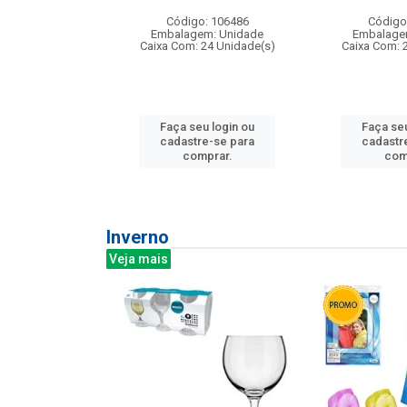
: 275814
Código: 106486
Código
m: Unidade
Embalagem: Unidade
Embalage
240 Unidade(s)
Caixa Com: 24 Unidade(s)
Caixa Com: 
u login ou
Faça seu login ou
Faça seu
e-se para
cadastre-se para
cadastr
prar.
comprar.
com
Inverno
Veja mais