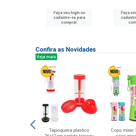
u login ou
Faça seu login ou
Faça seu
e-se para
cadastre-se para
cadastr
prar.
comprar.
com
Confira as Novidades
Veja mais
mesa cer 18cm
Tapioqueira plastico
Copo mixer 