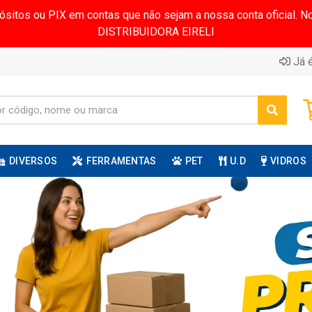
pósitos ou PIX em contas que não sejam a nossa conta oficial.
DISTRIBUIDORA EIRELI
Já é
DIVERSOS
FERRAMENTAS
PET
U.D
VIDROS