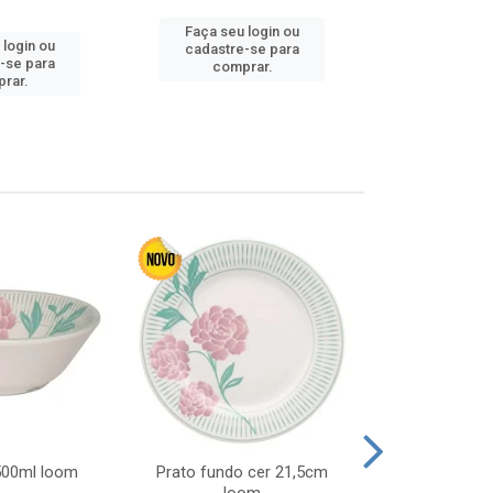
Faça seu login ou
 login ou
Faça seu 
cadastre-se para
-se para
cadastre
comprar.
rar.
comp
 500ml loom
Prato fundo cer 21,5cm
Prato raso c