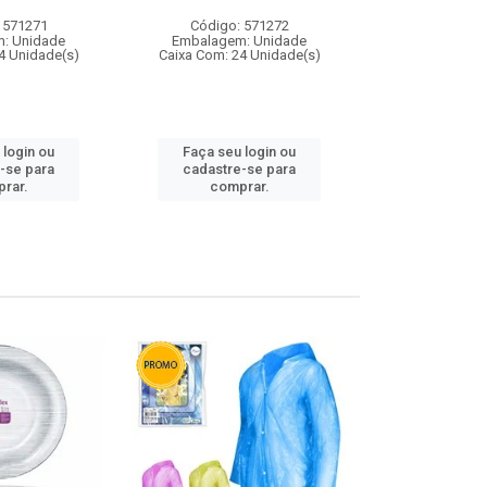
 571271
Código: 571272
Código:
: Unidade
Embalagem: Unidade
Embalagem
4 Unidade(s)
Caixa Com: 24 Unidade(s)
Caixa Com: 4
 login ou
Faça seu login ou
Faça seu 
-se para
cadastre-se para
cadastre
rar.
comprar.
comp