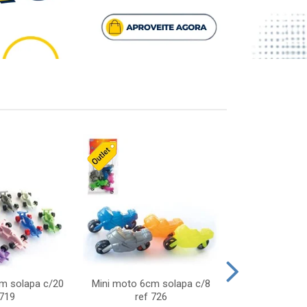
cm solapa c/20
Mini moto 6cm solapa c/8
Giro helice so
 719
ref 726
75