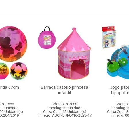
orida 67cm
Barraca castelo princesa
Jogo papa
infantil
hipopot
: 833586
Código: 838997
Código:
m: Unidade
Embalagem: Unidade
Embalagem
00 Unidade(s)
Caixa Com: 12 Unidade(s)
Caixa Com: 3
006204/2019
Inmetro: ABCP-BRI-0416-2023-17
Inmetro: 0