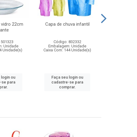
 vidro 22cm
Capa de chuva infantil
Jg prato fun
ante
diam
 501323
Código: 832332
Código:
: Unidade
Embalagem: Unidade
Embalagem
4 Unidade(s)
Caixa Com: 144 Unidade(s)
Caixa Com: 6
 login ou
Faça seu login ou
Faça seu 
-se para
cadastre-se para
cadastre
rar.
comprar.
comp