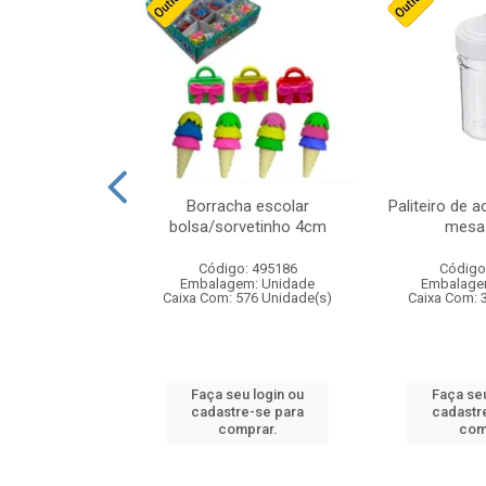
cores sortidas
Borracha escolar
Paliteiro de a
ref 130s
bolsa/sorvetinho 4cm
mesa 
: 826147
Código: 495186
Código
m: Unidade
Embalagem: Unidade
Embalage
160 Unidade(s)
Caixa Com: 576 Unidade(s)
Caixa Com: 
u login ou
Faça seu login ou
Faça seu
e-se para
cadastre-se para
cadastr
prar.
comprar.
com