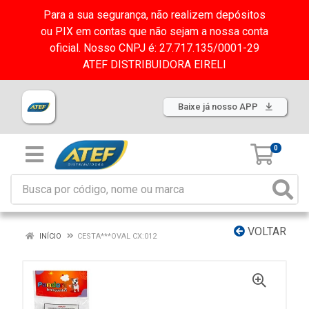
Para a sua segurança, não realizem depósitos
ou PIX em contas que não sejam a nossa conta
oficial. Nosso CNPJ é: 27.717.135/0001-29
ATEF DISTRIBUIDORA EIRELI
Baixe já nosso APP
0
VOLTAR
INÍCIO
CESTA***OVAL CX:012