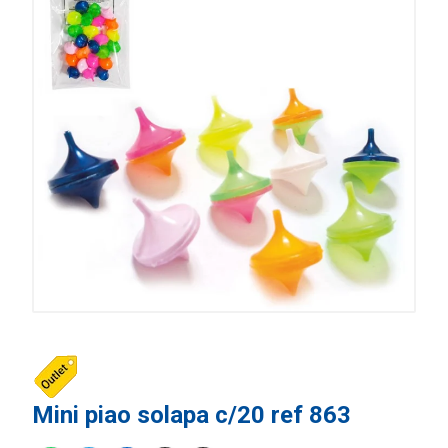
Mini piao solapa c/20 ref 863