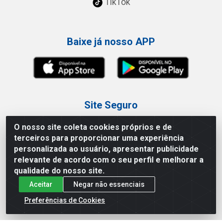
TikTok
Baixe já nosso APP
Site Seguro
O nosso site coleta cookies próprios e de
terceiros para proporcionar uma experiência
personalizada ao usuário, apresentar publicidade
relevante de acordo com o seu perfil e melhorar a
Loja / Showroom
qualidade do nosso site.
Aceitar
Negar não essenciais
Tel.: (11) 3227-0546
Av Vautier, 587/597 - Pari - São Paulo/SP
Preferências de Cookies