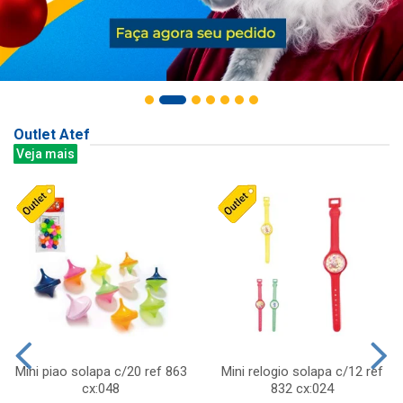
Outlet Atef
Veja mais
Mini piao solapa c/20 ref 863
Mini relogio solapa c/12 ref
cx:048
832 cx:024