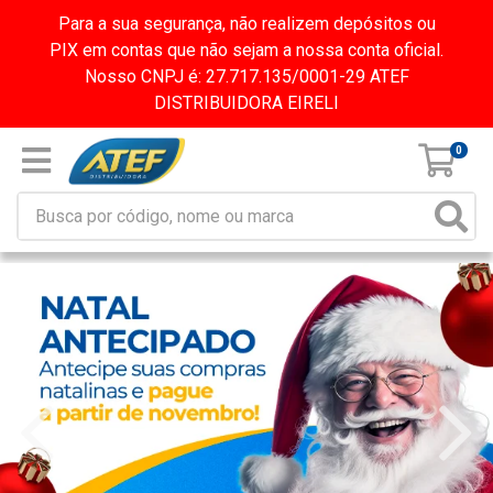
Para a sua segurança, não realizem depósitos ou
PIX em contas que não sejam a nossa conta oficial.
Nosso CNPJ é: 27.717.135/0001-29 ATEF
DISTRIBUIDORA EIRELI
0