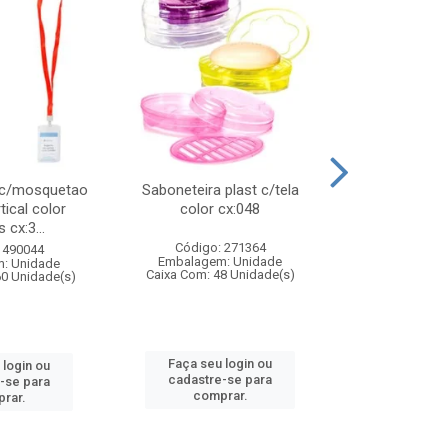
 c/mosquetao
Saboneteira plast c/tela
Prato plas
tical color
color cx:048
colorido
 cx:3...
Código: 271364
Código:
 490044
Embalagem: Unidade
Embalagem
: Unidade
Caixa Com: 48 Unidade(s)
Caixa Com: 4
60 Unidade(s)
Faça seu login ou
Faça seu 
 login ou
cadastre-se para
cadastre
-se para
comprar.
comp
rar.