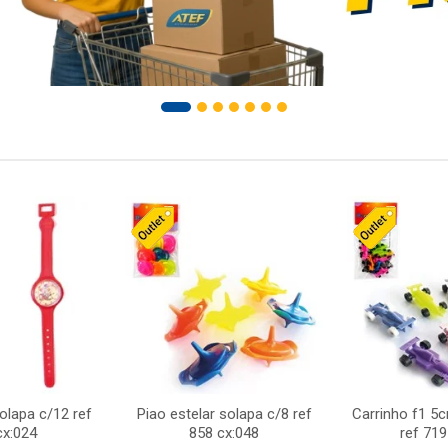
solapa c/12 ref
Piao estelar solapa c/8 ref
Carrinho f1 5
cx:024
858 cx:048
ref 719