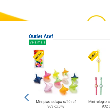
Outlet Atef
Veja mais
last c/div
Mini piao solapa c/20 ref
Mini relogio 
m ursinhos sor
863 cx:048
832 