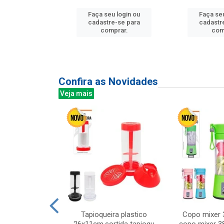
Faça seu login ou
Faça seu
u login ou
cadastre-se para
cadastr
e-se para
comprar.
com
prar.
Confira as Novidades
Veja mais
mesa cer 18cm
Tapioqueira plastico
Copo mixer 