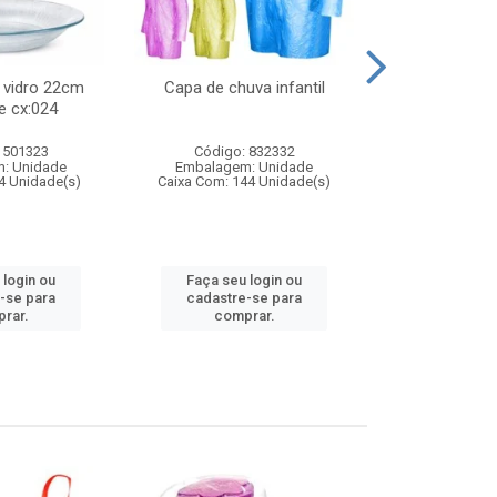
 vidro 22cm
Capa de chuva infantil
Jg prato fun
e cx:024
diam
 501323
Código: 832332
Código:
: Unidade
Embalagem: Unidade
Embalagem
4 Unidade(s)
Caixa Com: 144 Unidade(s)
Caixa Com: 6
 login ou
Faça seu login ou
Faça seu 
-se para
cadastre-se para
cadastre
rar.
comprar.
comp