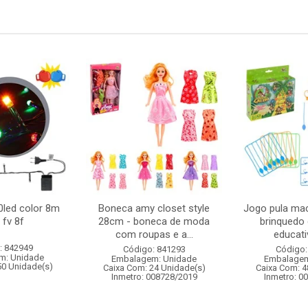
0led color 8m
Boneca amy closet style
Jogo pula ma
 fv 8f
28cm - boneca de moda
brinquedo 
com roupas e a...
educativ
: 842949
Código: 841293
Código:
m: Unidade
Embalagem: Unidade
Embalagem
50 Unidade(s)
Caixa Com: 24 Unidade(s)
Caixa Com: 4
Inmetro: 008728/2019
Inmetro: 0