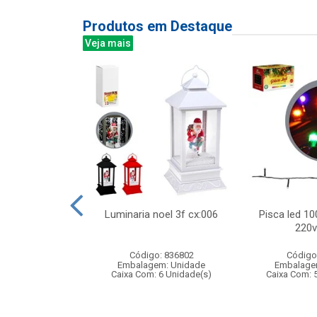
Produtos em Destaque
Veja mais
do c/2pcs 9cm
Luminaria noel 3f cx:006
Pisca led 10
00360
220v
: 833299
Código: 836802
Código
m: Unidade
Embalagem: Unidade
Embalage
360 Unidade(s)
Caixa Com: 6 Unidade(s)
Caixa Com: 
006743/2019