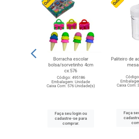
stico n.4 12cm
Borracha escolar
Paliteiro de a
bolsa/sorvetinho 4cm
mesa 
cx:576
: 940550
Código
Código: 495186
m: Unidade
Embalage
Embalagem: Unidade
24 Unidade(s)
Caixa Com: 
Caixa Com: 576 Unidade(s)
u login ou
Faça seu
Faça seu login ou
e-se para
cadastr
cadastre-se para
prar.
com
comprar.