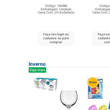
:240
Código: 106486
Código
: 275814
Embalagem: Unidade
Embalage
m: Unidade
Caixa Com: 24 Unidade(s)
Caixa Com: 
240 Unidade(s)
Faça seu login ou
Faça seu
u login ou
cadastre-se para
cadastr
e-se para
comprar.
com
prar.
Inverno
Veja mais