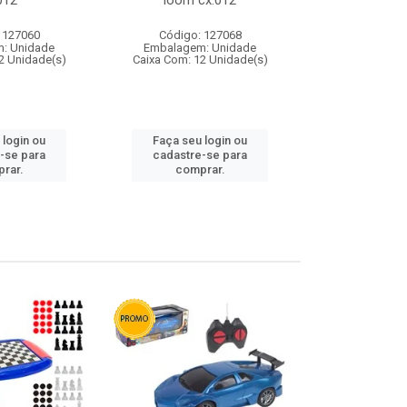
012
loom cx:012
cx:
 127060
Código: 127068
Código:
: Unidade
Embalagem: Unidade
Embalagem
2 Unidade(s)
Caixa Com: 12 Unidade(s)
Caixa Com: 1
 login ou
Faça seu login ou
Faça seu 
-se para
cadastre-se para
cadastre
rar.
comprar.
comp