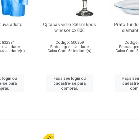
huva adulto
Cj tacas vidro 330ml 6pcs
Prato fundo
windsor cx:006
diamant
: 832331
Código: 500859
Código:
m: Unidade
Embalagem: Unidade
Embalagem
44 Unidade(s)
Caixa Com: 6 Unidade(s)
Caixa Com: 2
 login ou
Faça seu login ou
Faça seu
e-se para
cadastre-se para
cadastre
prar.
comprar.
comp