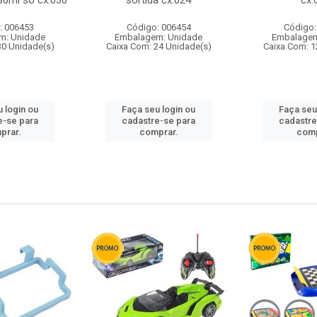
80ml so cx:030
sortida cx:024
cx:
: 006453
Código: 006454
Código:
m: Unidade
Embalagem: Unidade
Embalagem
30 Unidade(s)
Caixa Com: 24 Unidade(s)
Caixa Com: 1
 login ou
Faça seu login ou
Faça seu
e-se para
cadastre-se para
cadastre
prar.
comprar.
comp