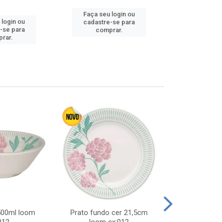
Faça seu login ou
Faça seu 
 login ou
cadastre-se para
cadastre
-se para
comprar.
comp
rar.
 500ml loom
Prato fundo cer 21,5cm
Prato raso c