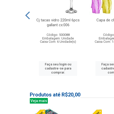
 vidro 23,5cm
Cj tacas vidro 220ml 6pcs
Capa de c
etala cx:024
gallant cx:006
: 503788
Código: 500088
Código
m: Unidade
Embalagem: Unidade
Embalage
24 Unidade(s)
Caixa Com: 6 Unidade(s)
Caixa Com: 1
u login ou
Faça seu login ou
Faça seu
e-se para
cadastre-se para
cadastr
prar.
comprar.
com
Produtos até R$20,00
Veja mais