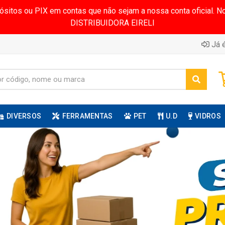
pósitos ou PIX em contas que não sejam a nossa conta oficial.
DISTRIBUIDORA EIRELI
Já é
DIVERSOS
FERRAMENTAS
PET
U.D
VIDROS