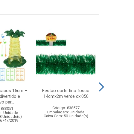
cacos 15cm –
Festao corte fino fosco
Aparador higie
divertido e
14cmx2m verde cx:050
c/3 
o par...
Código: 838577
Código:
 833051
Embalagem: Unidade
Embalagem
: Unidade
Caixa Com: 50 Unidade(s)
Caixa Com: 9
8 Unidade(s)
06747/2019