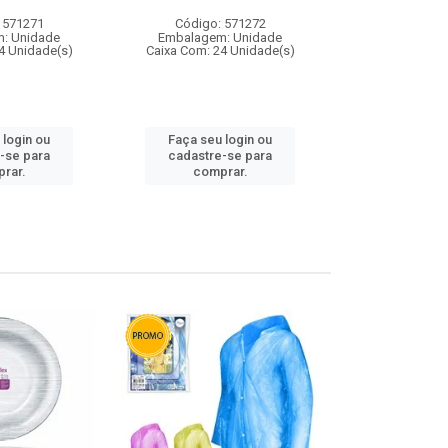
 571271
Código: 571272
Código:
: Unidade
Embalagem: Unidade
Embalagem
4 Unidade(s)
Caixa Com: 24 Unidade(s)
Caixa Com: 4
 login ou
Faça seu login ou
Faça seu 
-se para
cadastre-se para
cadastre
rar.
comprar.
comp