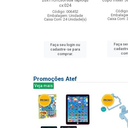
s cx:012
26x11cm,sortida tapioqu
copo mixer 3
cx:024
: 135177
Código
Código: 006452
m: Unidade
Embalage
Embalagem: Unidade
12 Unidade(s)
Caixa Com: 
Caixa Com: 24 Unidade(s)
u login ou
Faça seu
Faça seu login ou
e-se para
cadastr
cadastre-se para
prar.
com
comprar.
Promoções Atef
Veja mais