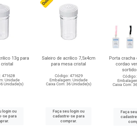
crilico 13g para
Saleiro de acrilico 7,5x4cm
Porta cracha
cristal
para mesa cristal
cordao ver
sortidos
: 471628
Código: 471629
Código:
m: Unidade
Embalagem: Unidade
Embalagem
36 Unidade(s)
Caixa Com: 36 Unidade(s)
Caixa Com: 3
 login ou
Faça seu login ou
Faça seu
e-se para
cadastre-se para
cadastre
prar.
comprar.
comp