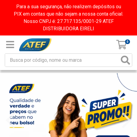
Para a sua segurança, não realizem depósitos ou
PIX em contas que não sejam a nossa conta oficial.
Nosso CNPJ é: 27.717.135/0001-29 ATEF
DISTRIBUIDORA EIRELI
0