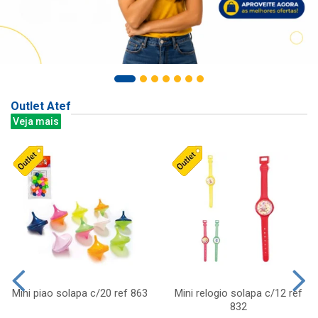
Outlet Atef
Veja mais
Mini piao solapa c/20 ref 863
Mini relogio solapa c/12 ref
832