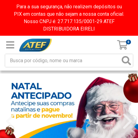
Para a sua segurança, não realizem depósitos ou
PIX em contas que não sejam a nossa conta oficial.
Nosso CNPJ é: 27.717.135/0001-29 ATEF
DISTRIBUIDORA EIRELI
0