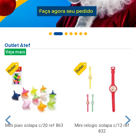
Outlet Atef
Veja mais
Mini piao solapa c/20 ref 863
Mini relogio solapa c/12 ref
832