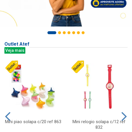
Outlet Atef
Veja mais
Mini piao solapa c/20 ref 863
Mini relogio solapa c/12 ref
832