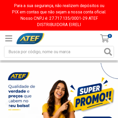
Para a sua segurança, não realizem depósitos ou
PIX em contas que não sejam a nossa conta oficial.
Nosso CNPJ é: 27.717.135/0001-29 ATEF
DISTRIBUIDORA EIRELI
0