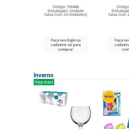
: 275814
Código: 106486
Código
m: Unidade
Embalagem: Unidade
Embalage
240 Unidade(s)
Caixa Com: 24 Unidade(s)
Caixa Com: 
u login ou
Faça seu login ou
Faça seu
e-se para
cadastre-se para
cadastr
prar.
comprar.
com
Inverno
Veja mais