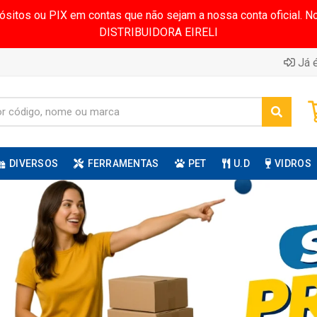
pósitos ou PIX em contas que não sejam a nossa conta oficial.
DISTRIBUIDORA EIRELI
Já é
DIVERSOS
FERRAMENTAS
PET
U.D
VIDROS