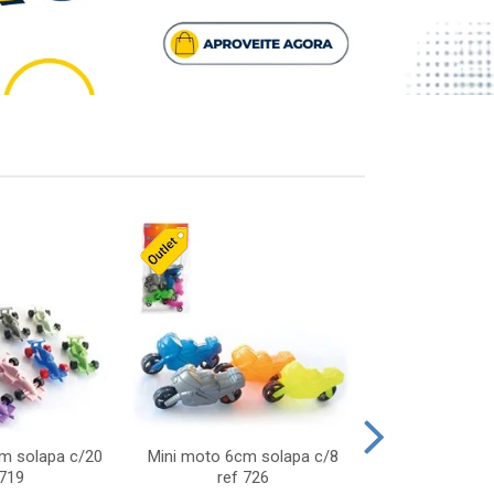
cm solapa c/20
Mini moto 6cm solapa c/8
Giro helice so
 719
ref 726
75