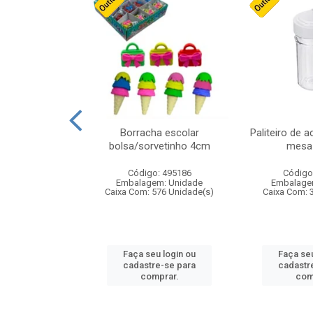
stico n.4 12cm
Borracha escolar
Paliteiro de a
bolsa/sorvetinho 4cm
mesa 
: 940550
Código: 495186
Código
m: Unidade
Embalagem: Unidade
Embalage
24 Unidade(s)
Caixa Com: 576 Unidade(s)
Caixa Com: 
u login ou
Faça seu login ou
Faça seu
e-se para
cadastre-se para
cadastr
prar.
comprar.
com