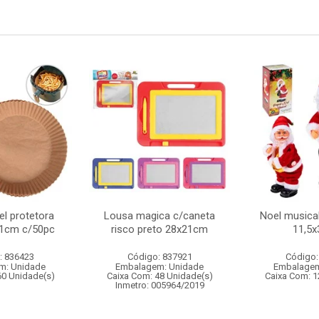
l protetora
Lousa magica c/caneta
Noel musica
 21cm c/50pc
risco preto 28x21cm
11,5
: 836423
Código: 837921
Código:
m: Unidade
Embalagem: Unidade
Embalagem
60 Unidade(s)
Caixa Com: 48 Unidade(s)
Caixa Com: 1
Inmetro: 005964/2019