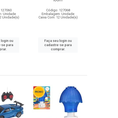
loom
 127060
Código: 127068
Código:
: Unidade
Embalagem: Unidade
Embalagem
2 Unidade(s)
Caixa Com: 12 Unidade(s)
Caixa Com: 1
 login ou
Faça seu login ou
Faça seu 
-se para
cadastre-se para
cadastre
rar.
comprar.
comp