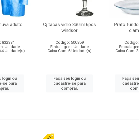
huva adulto
Cj tacas vidro 330ml 6pcs
Prato fundo
windsor
diam
: 832331
Código: 500859
Código:
m: Unidade
Embalagem: Unidade
Embalagem
44 Unidade(s)
Caixa Com: 6 Unidade(s)
Caixa Com: 2
 login ou
Faça seu login ou
Faça seu
e-se para
cadastre-se para
cadastre
prar.
comprar.
comp