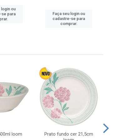
 login ou
Faça seu 
Faça seu login ou
-se para
cadastre
cadastre-se para
rar.
comp
comprar.
 500ml loom
Prato fundo cer 21,5cm
Prato raso c