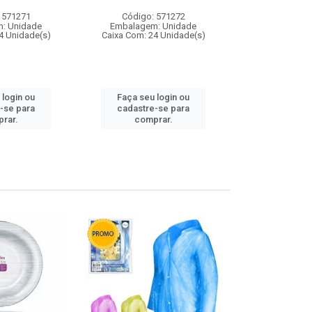
 571271
Código: 571272
Código:
: Unidade
Embalagem: Unidade
Embalagem
4 Unidade(s)
Caixa Com: 24 Unidade(s)
Caixa Com: 4
 login ou
Faça seu login ou
Faça seu 
-se para
cadastre-se para
cadastre
rar.
comprar.
comp