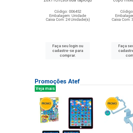
irios
26x11cm,sortida tapioqu
copo mixe
: 135177
Código: 006452
Código
m: Unidade
Embalagem: Unidade
Embalage
12 Unidade(s)
Caixa Com: 24 Unidade(s)
Caixa Com: 
u login ou
Faça seu login ou
Faça seu
e-se para
cadastre-se para
cadastr
prar.
comprar.
com
Promoções Atef
Veja mais