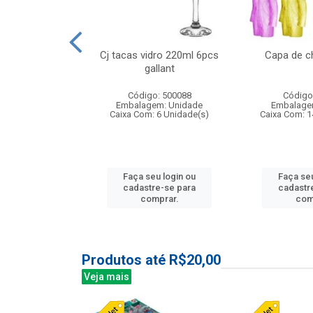
o raso 25,5cm
Cj tacas vidro 220ml 6pcs
Capa de c
e petala
gallant
: 503787
Código: 500088
Código
m: Unidade
Embalagem: Unidade
Embalage
24 Unidade(s)
Caixa Com: 6 Unidade(s)
Caixa Com: 1
u login ou
Faça seu login ou
Faça seu
e-se para
cadastre-se para
cadastr
prar.
comprar.
com
Produtos até R$20,00
Veja mais