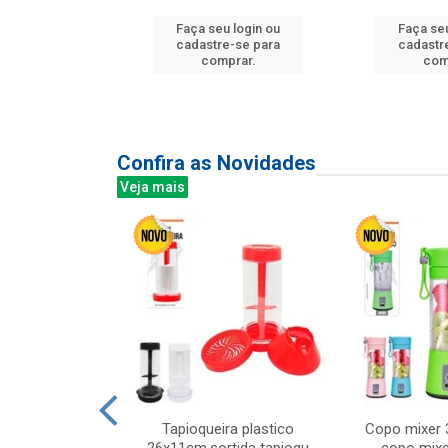
u login ou
Faça seu login ou
Faça seu
e-se para
cadastre-se para
cadastr
prar.
comprar.
com
Confira as Novidades
Veja mais
mesa cer 18cm
Tapioqueira plastico
Copo mixer 