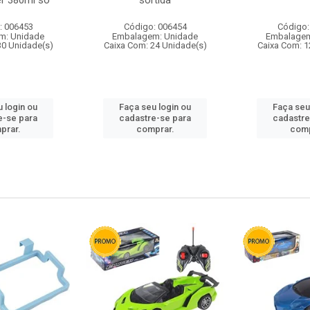
r 380ml so
sortida
: 006453
Código: 006454
Código:
m: Unidade
Embalagem: Unidade
Embalagem
30 Unidade(s)
Caixa Com: 24 Unidade(s)
Caixa Com: 1
 login ou
Faça seu login ou
Faça seu
e-se para
cadastre-se para
cadastre
prar.
comprar.
comp