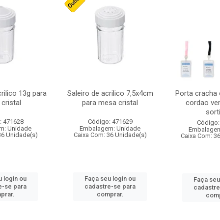
crilico 13g para
Saleiro de acrilico 7,5x4cm
Porta cracha
cristal
para mesa cristal
cordao ver
sort
: 471628
Código: 471629
Código:
m: Unidade
Embalagem: Unidade
Embalagem
36 Unidade(s)
Caixa Com: 36 Unidade(s)
Caixa Com: 3
 login ou
Faça seu login ou
Faça seu
e-se para
cadastre-se para
cadastre
prar.
comprar.
comp