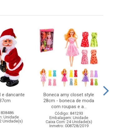
l e dancante
Boneca amy closet style
Balanca dig
x37cm
28cm - boneca de moda
plas
com roupas e a...
 838486
Código:
Código: 841293
: Unidade
Embalagem
Embalagem: Unidade
2 Unidade(s)
Caixa Com: 2
Caixa Com: 24 Unidade(s)
Inmetro: 008728/2019