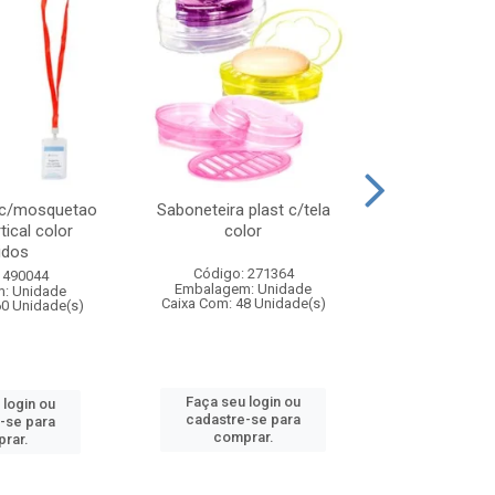
 c/mosquetao
Saboneteira plast c/tela
Prato plas
tical color
color
colo
idos
Código: 271364
Código:
 490044
Embalagem: Unidade
Embalagem
: Unidade
Caixa Com: 48 Unidade(s)
Caixa Com: 4
60 Unidade(s)
Faça seu login ou
Faça seu 
 login ou
cadastre-se para
cadastre
-se para
comprar.
comp
rar.