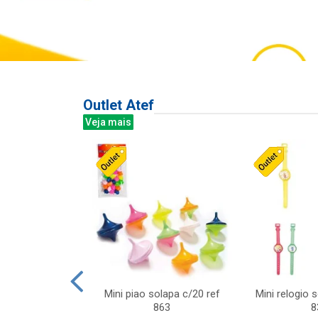
Outlet Atef
Veja mais
last c/div
Mini piao solapa c/20 ref
Mini relogio 
m ursinhos sor
863
8