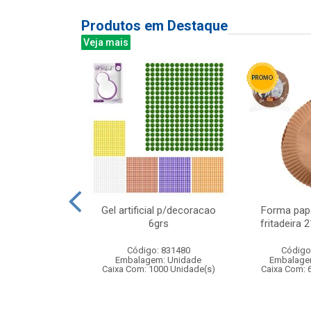
Produtos em Destaque
Veja mais
ical banda
Gel artificial p/decoracao
Forma pape
17x20cm
6grs
fritadeira
: 838484
Código: 831480
Código
m: Unidade
Embalagem: Unidade
Embalage
12 Unidade(s)
Caixa Com: 1000 Unidade(s)
Caixa Com: 