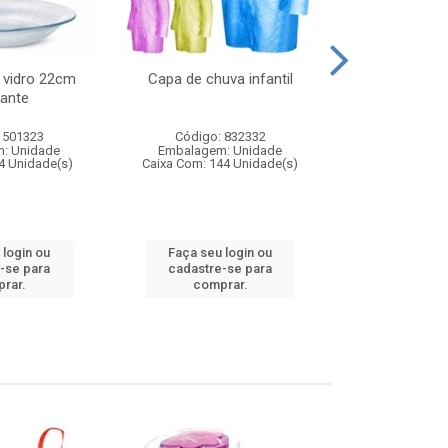
 vidro 22cm
Capa de chuva infantil
Jg prato fun
ante
diam
 501323
Código: 832332
Código:
: Unidade
Embalagem: Unidade
Embalagem
4 Unidade(s)
Caixa Com: 144 Unidade(s)
Caixa Com: 6
 login ou
Faça seu login ou
Faça seu 
-se para
cadastre-se para
cadastre
rar.
comprar.
comp