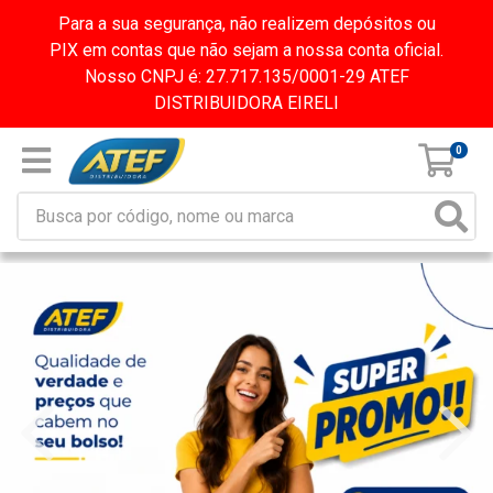
Para a sua segurança, não realizem depósitos ou
PIX em contas que não sejam a nossa conta oficial.
Nosso CNPJ é: 27.717.135/0001-29 ATEF
DISTRIBUIDORA EIRELI
0