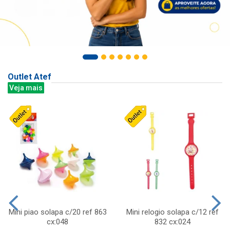
Outlet Atef
Veja mais
Mini piao solapa c/20 ref 863
Mini relogio solapa c/12 ref
cx:048
832 cx:024