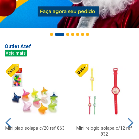
Outlet Atef
Veja mais
Mini piao solapa c/20 ref 863
Mini relogio solapa c/12 ref
832