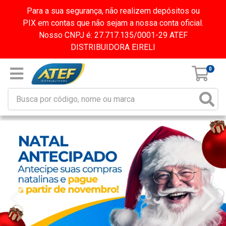
Para a sua segurança, não realizem depósitos ou
PIX em contas que não sejam a nossa conta oficial.
Nosso CNPJ é: 27.717.135/0001-29 ATEF
DISTRIBUIDORA EIRELI
0