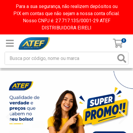
Para a sua segurança, não realizem depósitos ou
PIX em contas que não sejam a nossa conta oficial.
Nosso CNPJ é: 27.717.135/0001-29 ATEF
DISTRIBUIDORA EIRELI
0