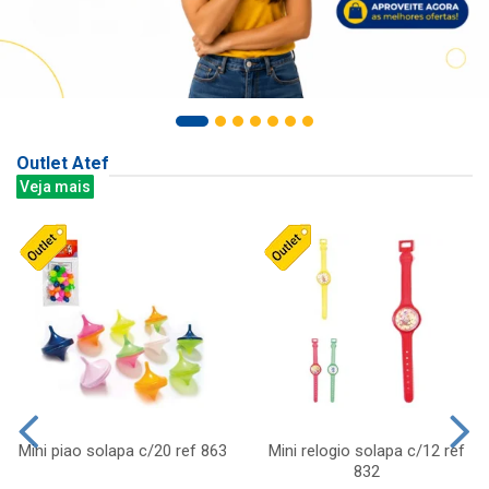
Outlet Atef
Veja mais
Mini piao solapa c/20 ref 863
Mini relogio solapa c/12 ref
832